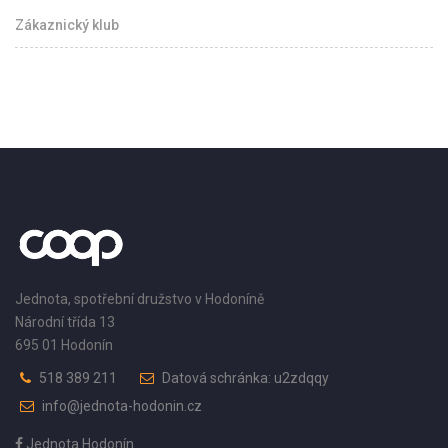
Zákaznický klub
Jednota, spotřební družstvo v Hodoníně
Národní třída 13
695 01 Hodonín
518 389 211
Datová schránka: u2zdqqy
info@jednota-hodonin.cz
Jednota Hodonín