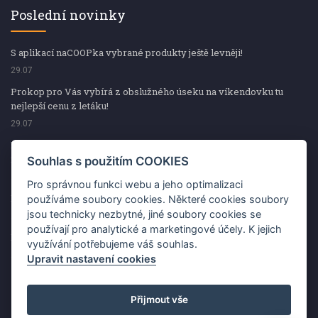
Poslední novinky
S aplikací naCOOPka vybrané produkty ještě levněji!
29.07
Prokop pro Vás vybírá z obslužného úseku na víkendovku tu
nejlepší cenu z letáku!
29.07
Prokop pro Vás vybírá z obslužného úseku na víkendovku tu
nejlepší cenu z letáku!
Souhlas s použitím COOKIES
29.07
Pro správnou funkci webu a jeho optimalizaci
Kup špekáčky od Váhaly a vyhraj s naCOOPkou sekerku Fiskars
používáme soubory cookies. Některé cookies soubory
jsou technicky nezbytné, jiné soubory cookies se
29.07
používají pro analytické a marketingové účely. K jejich
Prokop pro Vás vybírá na víkendovku ty nejlepší ceny z letáku!
využívání potřebujeme váš souhlas.
29.07
Upravit nastavení cookies
Přijmout vše