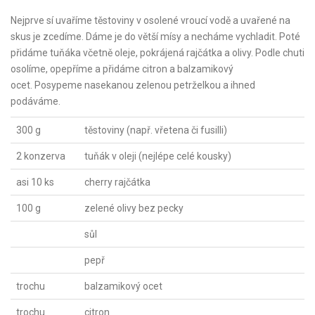
Nejprve sí uvaříme těstoviny v osolené vroucí vodě a uvařené na
skus je zcedíme. Dáme je do větší mísy a necháme vychladit. Poté
přidáme tuňáka včetně oleje, pokrájená rajčátka a olivy. Podle chuti
osolíme, opepříme a přidáme citron a balzamikový
ocet. Posypeme nasekanou zelenou petrželkou a ihned
podáváme.
300 g
těstoviny (např. vřetena či fusilli)
2 konzerva
tuňák v oleji (nejlépe celé kousky)
asi 10 ks
cherry rajčátka
100 g
zelené olivy bez pecky
sůl
pepř
trochu
balzamikový ocet
trochu
citron