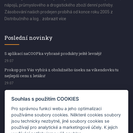
nápojů, průmyslového a drogistického zboží denní potřeby.
Zásobování našich prodejen probíhá od konce roku 2005 z
Distribučního a log...
zobrazit více
Poslední novinky
S aplikací naCOOPka vybrané produkty ještě levněji!
29.07
Prokop pro Vás vybírá z obslužného úseku na víkendovku tu
nejlepší cenu z letáku!
29.07
Prokop pro Vás vybírá z obslužného úseku na víkendovku tu
nejlepší cenu z letáku!
Souhlas s použitím COOKIES
29.07
Pro správnou funkci webu a jeho optimalizaci
Kup špekáčky od Váhaly a vyhraj s naCOOPkou sekerku Fiskars
používáme soubory cookies. Některé cookies soubory
jsou technicky nezbytné, jiné soubory cookies se
29.07
používají pro analytické a marketingové účely. K jejich
Prokop pro Vás vybírá na víkendovku ty nejlepší ceny z letáku!