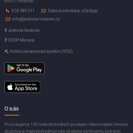
695 01 Hodonín
518 389 211
Datová schránka: u2zdqqy
info@jednota-hodonin.cz
Jednota Hodonín
COOP Morava
Vnitřní oznamovací systém (VOS)
O nás
Provozujeme 130 maloobchodních prodejen. Hlavní náplní činnosti
družstva je maloobchodní prodej širokého sortimentu potravin,