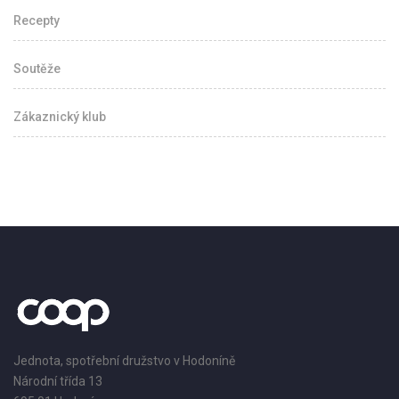
Recepty
Soutěže
Zákaznický klub
Jednota, spotřební družstvo v Hodoníně
Národní třída 13