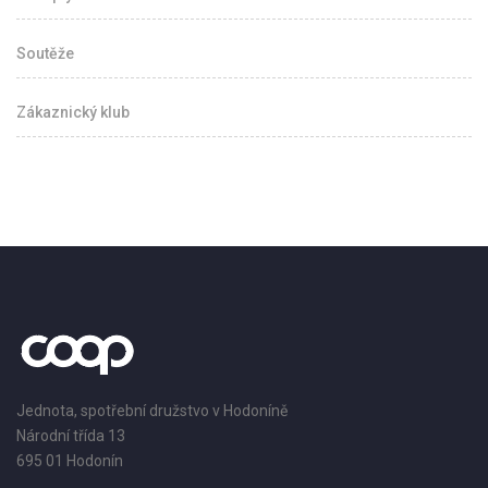
Soutěže
Zákaznický klub
Jednota, spotřební družstvo v Hodoníně
Národní třída 13
695 01 Hodonín