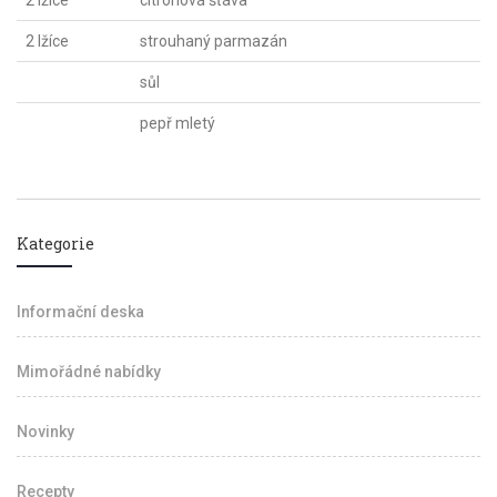
2 lžíce
citronová šťáva
2 lžíce
strouhaný parmazán
sůl
pepř mletý
Kategorie
Informační deska
Mimořádné nabídky
Novinky
Recepty