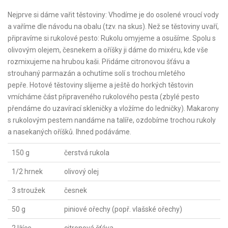
Nejprve si dáme vařit těstoviny: Vhodíme je do osolené vroucí vody
a vaříme dle návodu na obalu (tzv. na skus). Než se těstoviny uvaří,
připravíme si rukolové pesto: Rukolu omyjeme a osušíme. Spolu s
olivovým olejem, česnekem a oříšky ji dáme do mixéru, kde vše
rozmixujeme na hrubou kaši. Přidáme citronovou šťávu a
strouhaný parmazán a ochutíme solí s trochou mletého
pepře. Hotové těstoviny slijeme a ještě do horkých těstovin
vmícháme část připraveného rukolového pesta (zbylé pesto
přendáme do uzavírací skleničky a vložíme do ledničky). Makarony
s rukolovým pestem nandáme na talíře, ozdobíme trochou rukoly
a nasekaných oříšků. Ihned podáváme.
150 g
čerstvá rukola
1/2 hrnek
olivový olej
3 stroužek
česnek
50 g
piniové ořechy (popř. vlašské ořechy)