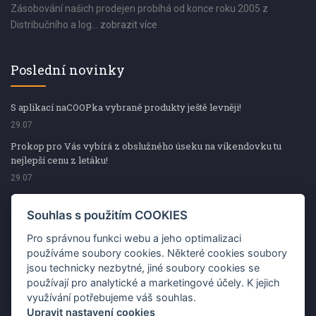
Zásobování našich prodejen probíhá od konce roku 2005 z
Distribučního a log...
zobrazit více
Poslední novinky
S aplikací naCOOPka vybrané produkty ještě levněji!
29.07
Prokop pro Vás vybírá z obslužného úseku na víkendovku tu
nejlepší cenu z letáku!
29.07
Prokop pro Vás vybírá z obslužného úseku na víkendovku tu
nejlepší cenu z letáku!
Souhlas s použitím COOKIES
29.07
Pro správnou funkci webu a jeho optimalizaci
Kup špekáčky od Váhaly a vyhraj s naCOOPkou sekerku Fiskars
používáme soubory cookies. Některé cookies soubory
jsou technicky nezbytné, jiné soubory cookies se
29.07
používají pro analytické a marketingové účely. K jejich
Prokop pro Vás vybírá na víkendovku ty nejlepší ceny z letáku!
využívání potřebujeme váš souhlas.
29.07
Upravit nastavení cookies