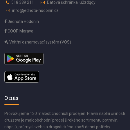
518 389 211
Datová schránka: u2zdqqy
info@jednota-hodonin.cz
Jednota Hodonín
COOP Morava
Vnitřní oznamovací systém (VOS)
O nás
Provozujeme 130 maloobchodních prodejen. Hlavní náplní činnosti
družstva je maloobchodní prodej širokého sortimentu potravin,
nápojů, průmyslového a drogistického zboží denní potřeby.