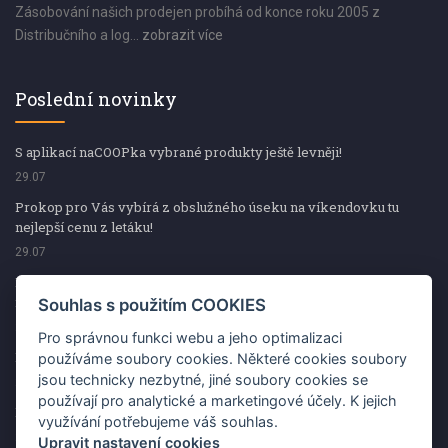
Zásobování našich prodejen probíhá od konce roku 2005 z
Distribučního a log...
zobrazit více
Poslední novinky
S aplikací naCOOPka vybrané produkty ještě levněji!
29.07
Prokop pro Vás vybírá z obslužného úseku na víkendovku tu
nejlepší cenu z letáku!
29.07
Prokop pro Vás vybírá z obslužného úseku na víkendovku tu
nejlepší cenu z letáku!
Souhlas s použitím COOKIES
29.07
Pro správnou funkci webu a jeho optimalizaci
Kup špekáčky od Váhaly a vyhraj s naCOOPkou sekerku Fiskars
používáme soubory cookies. Některé cookies soubory
jsou technicky nezbytné, jiné soubory cookies se
29.07
používají pro analytické a marketingové účely. K jejich
Prokop pro Vás vybírá na víkendovku ty nejlepší ceny z letáku!
využívání potřebujeme váš souhlas.
29.07
Upravit nastavení cookies