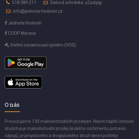
518 389 211
Datová schránka: u2zdqqy
info@jednota-hodonin.cz
Jednota Hodonín
COOP Morava
Vnitřní oznamovací systém (VOS)
O nás
Provozujeme 130 maloobchodních prodejen. Hlavní náplní činnosti
družstva je maloobchodní prodej širokého sortimentu potravin,
nápojů, průmyslového a drogistického zboží denní potřeby.