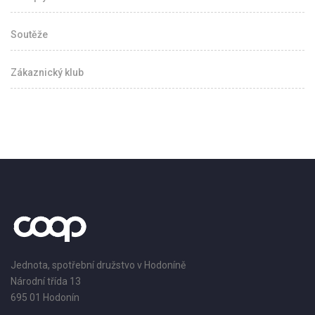
Soutěže
Zákaznický klub
Jednota, spotřební družstvo v Hodoníně
Národní třída 13
695 01 Hodonín