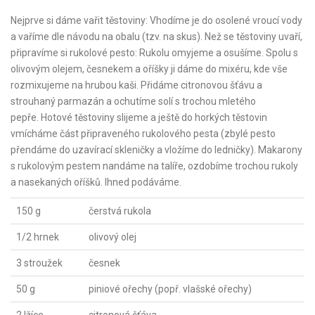
Nejprve si dáme vařit těstoviny: Vhodíme je do osolené vroucí vody
a vaříme dle návodu na obalu (tzv. na skus). Než se těstoviny uvaří,
připravíme si rukolové pesto: Rukolu omyjeme a osušíme. Spolu s
olivovým olejem, česnekem a oříšky ji dáme do mixéru, kde vše
rozmixujeme na hrubou kaši. Přidáme citronovou šťávu a
strouhaný parmazán a ochutíme solí s trochou mletého
pepře. Hotové těstoviny slijeme a ještě do horkých těstovin
vmícháme část připraveného rukolového pesta (zbylé pesto
přendáme do uzavírací skleničky a vložíme do ledničky). Makarony
s rukolovým pestem nandáme na talíře, ozdobíme trochou rukoly
a nasekaných oříšků. Ihned podáváme.
150 g
čerstvá rukola
1/2 hrnek
olivový olej
3 stroužek
česnek
50 g
piniové ořechy (popř. vlašské ořechy)