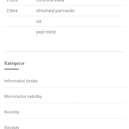
2 lžíce
citronová šťáva
2 lžíce
strouhaný parmazán
sůl
pepř mletý
Kategorie
Informační deska
Mimořádné nabídky
Novinky
Recepty