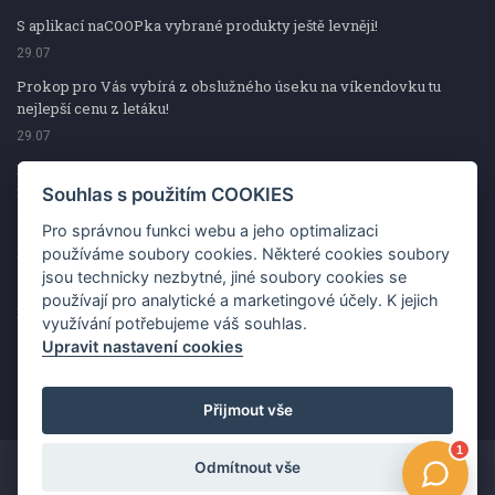
S aplikací naCOOPka vybrané produkty ještě levněji!
29.07
Prokop pro Vás vybírá z obslužného úseku na víkendovku tu
nejlepší cenu z letáku!
29.07
Prokop pro Vás vybírá z obslužného úseku na víkendovku tu
nejlepší cenu z letáku!
Souhlas s použitím COOKIES
29.07
Pro správnou funkci webu a jeho optimalizaci
Kup špekáčky od Váhaly a vyhraj s naCOOPkou sekerku Fiskars
používáme soubory cookies. Některé cookies soubory
jsou technicky nezbytné, jiné soubory cookies se
29.07
používají pro analytické a marketingové účely. K jejich
Prokop pro Vás vybírá na víkendovku ty nejlepší ceny z letáku!
využívání potřebujeme váš souhlas.
29.07
Upravit nastavení cookies
Přijmout vše
Odmítnout vše
Copyright ©2026 Jednota, spotřební družstvo v Hodoníně