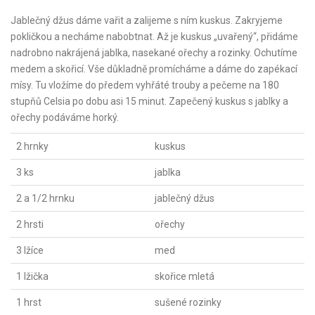
Jablečný džus dáme vařit a zalijeme s ním kuskus. Zakryjeme
pokličkou a necháme nabobtnat. Až je kuskus „uvařený“, přidáme
nadrobno nakrájená jablka, nasekané ořechy a rozinky. Ochutíme
medem a skořicí. Vše důkladně promícháme a dáme do zapékací
mísy. Tu vložíme do předem vyhřáté trouby a pečeme na 180
stupňů Celsia po dobu asi 15 minut. Zapečený kuskus s jablky a
ořechy podáváme horký.
2 hrnky
kuskus
3 ks
jablka
2 a 1/2 hrnku
jablečný džus
2 hrsti
ořechy
3 lžíce
med
1 lžička
skořice mletá
1 hrst
sušené rozinky