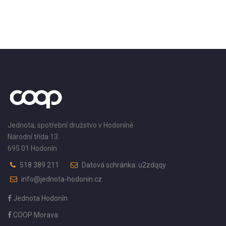
Jednota, spotřební družstvo v Hodoníně
Národní třída 13
695 01 Hodonín
518 389 211
Datová schránka: u2zdqqy
info@jednota-hodonin.cz
Jednota Hodonín
COOP Morava