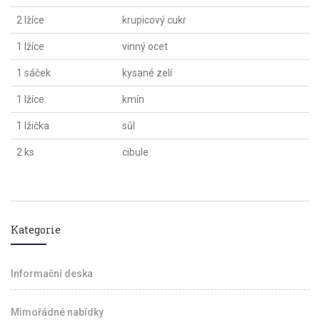
2 lžíce
krupicový cukr
1 lžíce
vinný ocet
1 sáček
kysané zelí
1 lžíce
kmín
1 lžička
sůl
2 ks
cibule
Kategorie
Informační deska
Mimořádné nabídky