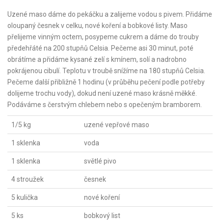
Uzené maso dáme do pekáčku a zalijeme vodou s pivem. Přidáme
oloupaný česnek v celku, nové koření a bobkové listy. Maso
přelijeme vinným octem, posypeme cukrem a dáme do trouby
předehřáté na 200 stupňů Celsia. Pečeme asi 30 minut, poté
obrátíme a přidáme kysané zelí s kmínem, solí a nadrobno
pokrájenou cibulí. Teplotu v troubě snížíme na 180 stupňů Celsia.
Pečeme další přibližně 1 hodinu (v průběhu pečení podle potřeby
dolijeme trochu vody), dokud není uzené maso krásně měkké.
Podáváme s čerstvým chlebem nebo s opečeným bramborem.
1/5 kg
uzené vepřové maso
1 sklenka
voda
1 sklenka
světlé pivo
4 stroužek
česnek
5 kulička
nové koření
5 ks
bobkový list