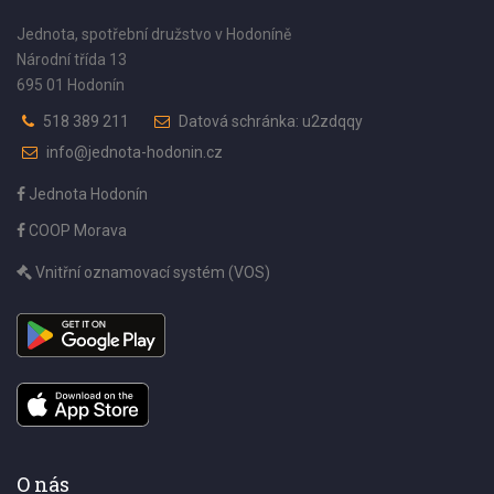
Jednota, spotřební družstvo v Hodoníně
Národní třída 13
695 01 Hodonín
518 389 211
Datová schránka: u2zdqqy
info@jednota-hodonin.cz
Jednota Hodonín
COOP Morava
Vnitřní oznamovací systém (VOS)
O nás