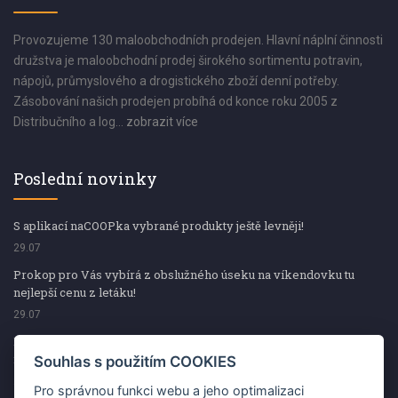
Provozujeme 130 maloobchodních prodejen. Hlavní náplní činnosti
družstva je maloobchodní prodej širokého sortimentu potravin,
nápojů, průmyslového a drogistického zboží denní potřeby.
Zásobování našich prodejen probíhá od konce roku 2005 z
Distribučního a log...
zobrazit více
Poslední novinky
S aplikací naCOOPka vybrané produkty ještě levněji!
29.07
Prokop pro Vás vybírá z obslužného úseku na víkendovku tu
nejlepší cenu z letáku!
29.07
Prokop pro Vás vybírá z obslužného úseku na víkendovku tu
nejlepší cenu z letáku!
Souhlas s použitím COOKIES
29.07
Pro správnou funkci webu a jeho optimalizaci