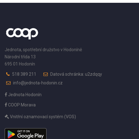
Jednota, spotřební družstvo v Hodoníně
Národní třída 13
695 01 Hodonín
518 389 211
Datová schránka: u2zdqqy
info@jednota-hodonin.cz
Jednota Hodonín
COOP Morava
Vnitřní oznamovací systém (VOS)