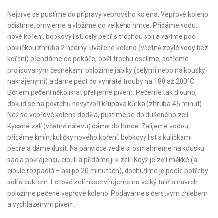
Nejprve se pustíme do přípravy vepřového kolena: Vepřové koleno
očistíme, omyjeme a vložíme do velkého hrnce. Přidáme vodu,
nové koření, bobkový list, celý pepř s trochou soli a vaříme pod
pokličkou zhruba 2 hodiny. Uvařené koleno (včetně zbylé vody bez
koření) přendáme do pekáče, opět trochu osolíme, potřeme
prolisovaným česnekem, obložíme jablky (celými nebo na kousky
nakrájenými) a dáme péct do vyhřáté trouby na 180 až 200°C.
Během pečení několikrát přelijeme pivem. Pečeme tak dlouho,
dokud se na povrchu nevytvoří křupavá kůrka (zhruba 45 minut).
Než se vepřové koleno dodělá, pustíme se do dušeného zelí:
Kysané zelí (včetně nálevu) dáme do hrnce. Zalijeme vodou,
přidáme kmín, kuličky nového koření, bobkový list s kuličkami
pepře a dáme dusit. Na pánvičce vedle si osmahneme na kousku
sádla pokrájenou cibuli a přidáme ji k zelí. Když je zelí měkké (a
cibule rozpadlá – asi po 20 minutách), dochutíme je podle potřeby
solí a cukrem. Hotové zelí naservírujeme na velký talíř a navrch
položíme pečené vepřové koleno. Podáváme s čerstvým chlebem
a vychlazeným pivem.