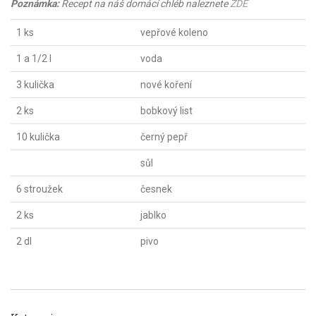
Poznámka:
Recept na náš domácí chléb naleznete
ZDE
1 ks
vepřové koleno
1 a 1/2 l
voda
3 kulička
nové koření
2 ks
bobkový list
10 kulička
černý pepř
sůl
6 stroužek
česnek
2 ks
jablko
2 dl
pivo