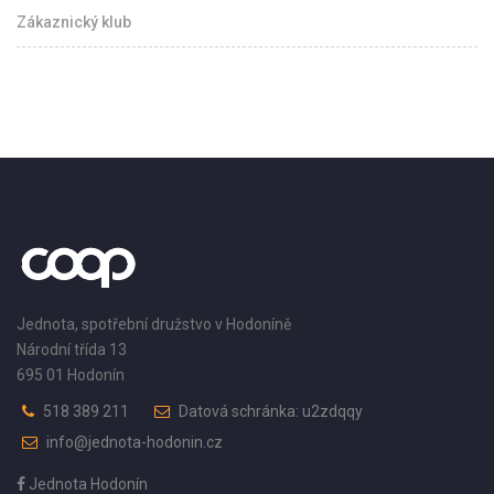
Zákaznický klub
Jednota, spotřební družstvo v Hodoníně
Národní třída 13
695 01 Hodonín
518 389 211
Datová schránka: u2zdqqy
info@jednota-hodonin.cz
Jednota Hodonín