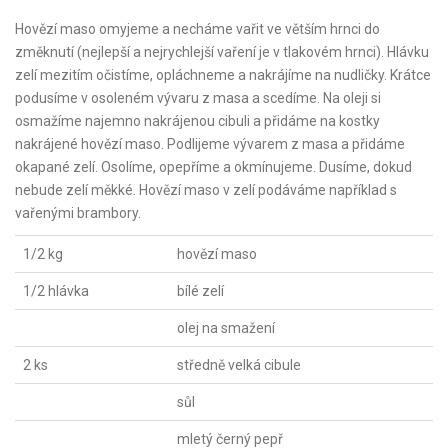
Hovězí maso omyjeme a necháme vařit ve větším hrnci do
změknutí (nejlepší a nejrychlejší vaření je v tlakovém hrnci). Hlávku
zelí mezitím očistíme, opláchneme a nakrájíme na nudličky. Krátce
podusíme v osoleném vývaru z masa a scedíme. Na oleji si
osmažíme najemno nakrájenou cibuli a přidáme na kostky
nakrájené hovězí maso. Podlijeme vývarem z masa a přidáme
okapané zelí. Osolíme, opepříme a okmínujeme. Dusíme, dokud
nebude zelí měkké. Hovězí maso v zelí podáváme například s
vařenými brambory.
1/2 kg
hovězí maso
1/2 hlávka
bílé zelí
olej na smažení
2 ks
středně velká cibule
sůl
mletý černý pepř