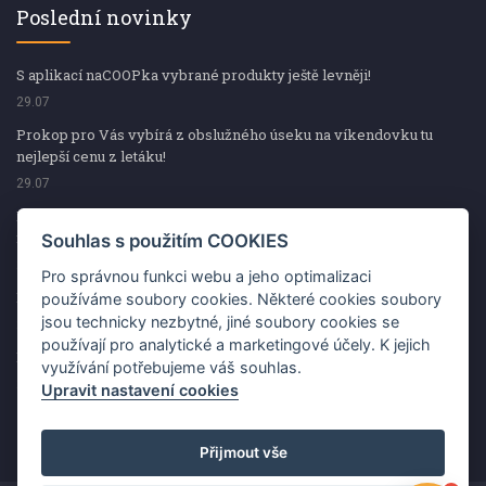
Poslední novinky
S aplikací naCOOPka vybrané produkty ještě levněji!
29.07
Prokop pro Vás vybírá z obslužného úseku na víkendovku tu
nejlepší cenu z letáku!
29.07
Prokop pro Vás vybírá z obslužného úseku na víkendovku tu
nejlepší cenu z letáku!
Souhlas s použitím COOKIES
29.07
Pro správnou funkci webu a jeho optimalizaci
Kup špekáčky od Váhaly a vyhraj s naCOOPkou sekerku Fiskars
používáme soubory cookies. Některé cookies soubory
jsou technicky nezbytné, jiné soubory cookies se
29.07
používají pro analytické a marketingové účely. K jejich
Prokop pro Vás vybírá na víkendovku ty nejlepší ceny z letáku!
využívání potřebujeme váš souhlas.
29.07
Upravit nastavení cookies
Přijmout vše