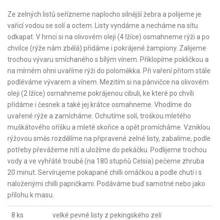
Ze zelných listů seřízneme naplocho silnější žebra a polijeme je
vařicí vodou se solí a octem. Listy vyndáme a necháme na sítu
odkapat. V hrnci si na olivovém oleji (4 lžíce) osmahneme rýži a po
chvilce (rýže nám zbělá) přidáme i pokrájené žampiony. Zalijeme
trochou vývaru smíchaného s bílým vínem. Přiklopíme pokličkou a
na mírném ohni uvaříme rýži do poloměkka. Při vaření přitom stále
podléváme vývarem a vínem. Mezitím si na pánvičce na olivovém
oleji (2 lžíce) osmahneme pokrájenou cibuli, ke které po chvíli
přidáme i česnek a také jej krátce osmahneme. Vhodíme do
uvařené rýže a zamícháme. Ochutíme solí, troškou mletého
muškátového oříšku a mleté skořice a opět promícháme. Vzniklou
rýžovou směs rozdělíme na připravené zelné listy, zabalíme, podle
potřeby převážeme nití a uložíme do pekáčku. Podlijeme trochou
vody a ve vyhřáté troubě (na 180 stupňů Celsia) pečeme zhruba
20 minut. Servírujeme pokapané chilli omáčkou a podle chutí i s
naloženými chilli papričkami. Podáváme buď samotné nebo jako
přílohu k masu.
8 ks
velké pevné listy z pekingského zelí