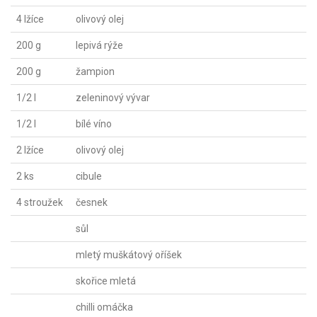
4 lžíce
olivový olej
200 g
lepivá rýže
200 g
žampion
1/2 l
zeleninový vývar
1/2 l
bílé víno
2 lžíce
olivový olej
2 ks
cibule
4 stroužek
česnek
sůl
mletý muškátový oříšek
skořice mletá
chilli omáčka