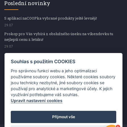
Poslední novinky
S aplikací naCOOPka vybrané produkty ještě levněji!
29.07
Prokop pro Vás vybírá z obslužného úseku na víkendovku tu
nejlepší cenu z letáku!
29.07
Prokop pro Vás vybírá z obslužného úseku na víkendovku tu
nejlepší cenu z letáku!
Souhlas s použitím COOKIES
29.07
Pro správnou funkci webu a jeho optimalizaci
Kup špekáčky od Váhaly a vyhraj s naCOOPkou sekerku Fiskars
používáme soubory cookies. Některé cookies soubory
jsou technicky nezbytné, jiné soubory cookies se
29.07
používají pro analytické a marketingové účely. K jejich
Prokop pro Vás vybírá na víkendovku ty nejlepší ceny z letáku!
využívání potřebujeme váš souhlas.
29.07
Upravit nastavení cookies
Přijmout vše