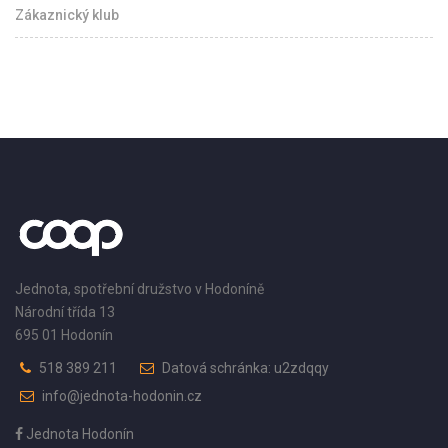
Zákaznický klub
Jednota, spotřební družstvo v Hodoníně
Národní třída 13
695 01 Hodonín
518 389 211
Datová schránka: u2zdqqy
info@jednota-hodonin.cz
Jednota Hodonín