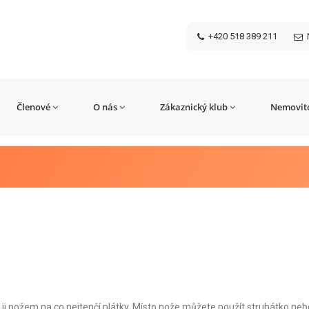
+420 518 389 211
Členové
O nás
Zákaznický klub
Nemovito
i nožem na co nejtenčí plátky. Místo nože můžete použít struhátko neb