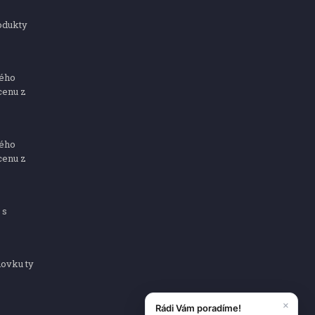
odukty
ného
cenu z
ného
cenu z
 s
dovku ty