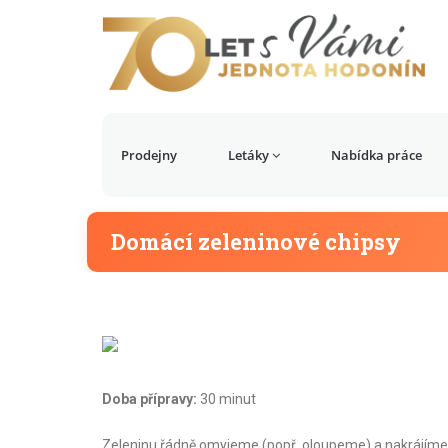
Prodejny
Letáky
Nabídka práce
Domácí zeleninové chipsy
Doba přípravy:
30 minut
Zeleninu řádně omyjeme (popř. oloupeme) a nakrájíme j