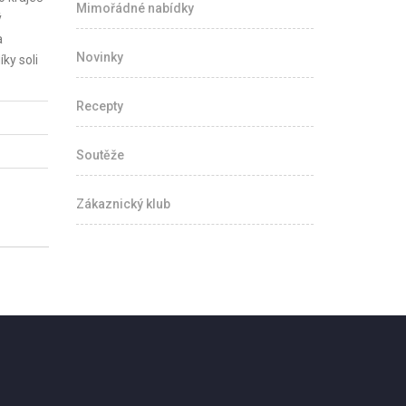
Mimořádné nabídky
ý
a
Novinky
ky soli
Recepty
Soutěže
Zákaznický klub