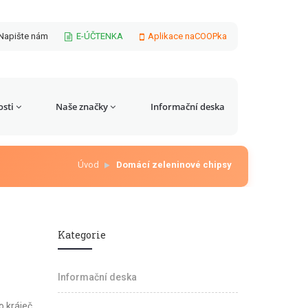
Napište nám
E-ÚČTENKA
Aplikace naCOOPka
sti
Naše značky
Informační deska
Úvod
Domácí zeleninové chipsy
Kategorie
Informační deska
o kráječ