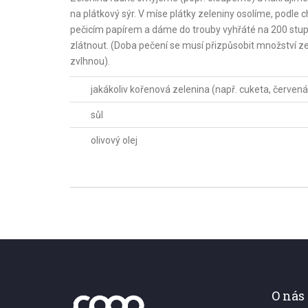
na plátkový sýr. V míse plátky zeleniny osolíme, podl
pečicím papírem a dáme do trouby vyhřáté na 200 stup
zlátnout. (Doba pečení se musí přizpůsobit množství ze
zvlhnou).
jakákoliv kořenová zelenina (např. cuketa, červená
sůl
olivový olej
O nás