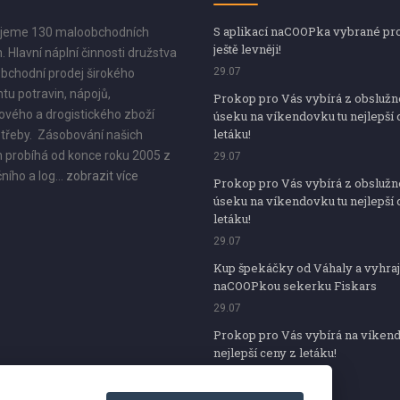
S aplikací naCOOPka vybrané pr
jeme 130 maloobchodních
ještě levněji!
. Hlavní náplní činnosti družstva
29.07
bchodní prodej širokého
tu potravin, nápojů,
Prokop pro Vás vybírá z obsluž
vého a drogistického zboží
úseku na víkendovku tu nejlepší 
letáku!
třeby. Zásobování našich
 probíhá od konce roku 2005 z
29.07
ního a log...
zobrazit více
Prokop pro Vás vybírá z obsluž
úseku na víkendovku tu nejlepší 
letáku!
29.07
Kup špekáčky od Váhaly a vyhraj
naCOOPkou sekerku Fiskars
29.07
Prokop pro Vás vybírá na víken
nejlepší ceny z letáku!
29.07