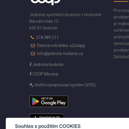
Provozu
Jednota, spotřební družstvo v Hodoníně
prodejen
Národní třída 13
je maloo
695 01 Hodonín
sortimen
průmyslo
518 389 211
denní po
Datová schránka: u2zdqqy
prodejen
info@jednota-hodonin.cz
Distribuč
Jednota Hodonín
COOP Morava
Vnitřní oznamovací systém (VOS)
Souhlas s použitím COOKIES