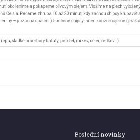
e chuti okořeníme a pokapeme olivovým olejem. Vložíme na plech vyložen
ňů Celsia. Pečeme zhruba 10 až 20 minut, kdy začnou chipsy křupavět 
leniny – pozor na spálení!) Upečené chipsy ihned konzumujeme (jinak dí
 řepa, sladké brambory batáty, petržel, mrkev, celer, ředkev…)
Poslední novinky