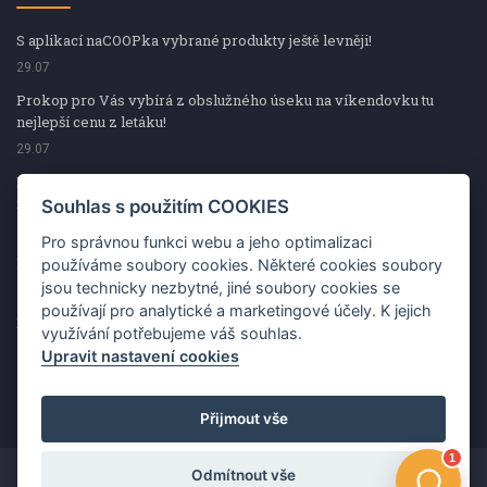
S aplikací naCOOPka vybrané produkty ještě levněji!
29.07
Prokop pro Vás vybírá z obslužného úseku na víkendovku tu
nejlepší cenu z letáku!
29.07
Prokop pro Vás vybírá z obslužného úseku na víkendovku tu
nejlepší cenu z letáku!
Souhlas s použitím COOKIES
29.07
Pro správnou funkci webu a jeho optimalizaci
Kup špekáčky od Váhaly a vyhraj s naCOOPkou sekerku Fiskars
používáme soubory cookies. Některé cookies soubory
jsou technicky nezbytné, jiné soubory cookies se
29.07
používají pro analytické a marketingové účely. K jejich
Prokop pro Vás vybírá na víkendovku ty nejlepší ceny z letáku!
využívání potřebujeme váš souhlas.
29.07
Upravit nastavení cookies
Přijmout vše
Odmítnout vše
Copyright ©2026 Jednota, spotřební družstvo v Hodoníně