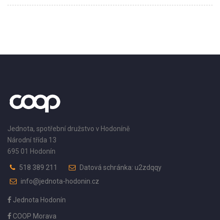
Jednota, spotřební družstvo v Hodoníně
Národní třída 13
695 01 Hodonín
518 389 211
Datová schránka: u2zdqqy
info@jednota-hodonin.cz
Jednota Hodonín
COOP Morava