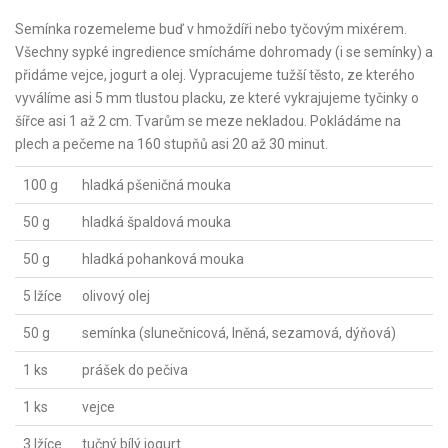
Semínka rozemeleme buď v hmoždíři nebo tyčovým mixérem.
Všechny sypké ingredience smícháme dohromady (i se semínky) a
přidáme vejce, jogurt a olej. Vypracujeme tužší těsto, ze kterého
vyválíme asi 5 mm tlustou placku, ze které vykrajujeme tyčinky o
šířce asi 1 až 2 cm. Tvarům se meze nekladou. Pokládáme na
plech a pečeme na 160 stupňů asi 20 až 30 minut.
100 g
hladká pšeničná mouka
50 g
hladká špaldová mouka
50 g
hladká pohanková mouka
5 lžíce
olivový olej
50 g
semínka (slunečnicová, lněná, sezamová, dýňová)
1 ks
prášek do pečiva
1 ks
vejce
3 lžíce
tučný bílý jogurt