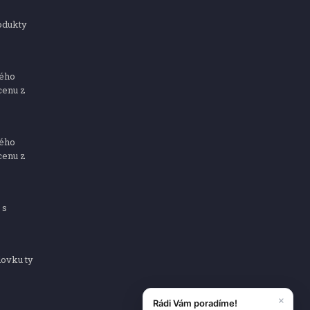
odukty
ného
cenu z
ného
cenu z
 s
dovku ty