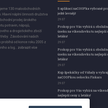
S aplikací naCOOPka vybrané pr
jeme 130 maloobchodních
ještě levněji!
. Hlavní náplní činnosti družstva
29.07
bchodní prodej širokého
tu potravin, nápojů,
Prokop pro Vás vybírá z obsluž
vého a drogistického zboží
úseku na víkendovku tu nejlepší 
letáku!
třeby. Zásobování našich
 probíhá od konce roku 2005 z
29.07
ního a log...
zobrazit více
Prokop pro Vás vybírá z obsluž
úseku na víkendovku tu nejlepší 
letáku!
29.07
Kup špekáčky od Váhaly a vyhraj
naCOOPkou sekerku Fiskars
29.07
Prokop pro Vás vybírá na víken
nejlepší ceny z letáku!
29.07