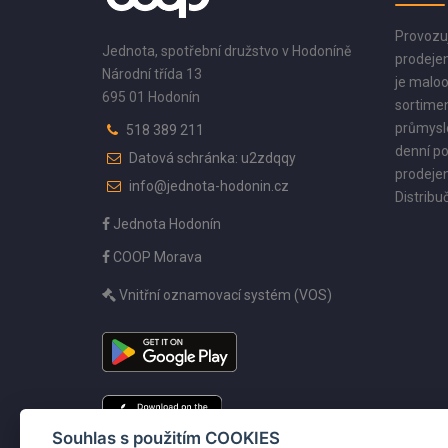
Provozu
Jednota, spotřební družstvo v Hodoníně
prodejen
Národní třída 13
je maloo
695 01 Hodonín
sortimen
průmyslo
518 389 211
denní po
Datová schránka: u2zdqqy
prodejen
info@jednota-hodonin.cz
Distribuč
Jednota Hodonín
COOP Morava
Vnitřní oznamovací systém (VOS)
Souhlas s použitím COOKIES