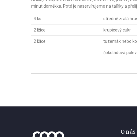
minut doměkka. Poté je naservírujeme na talířky a př
4 ks
středně zralá hru
2 lžíce
krupicový cukr
2 lžíce
tuzemák nebo k
čokoládová pole
O nás