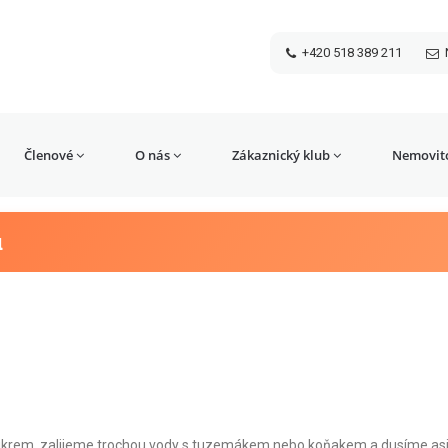
+420 518 389 211
Členové
O nás
Zákaznický klub
Nemovito
u
ukrem, zalijeme trochou vody s tuzemákem nebo koňakem a dusíme asi