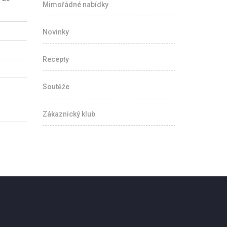
Mimořádné nabídky
Novinky
Recepty
Soutěže
Zákaznický klub