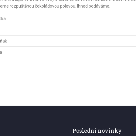
elijeme rozpuštěnou čokoládovou polevou. Ihned podáváme.
ška
oňak
va
Poslední novinky