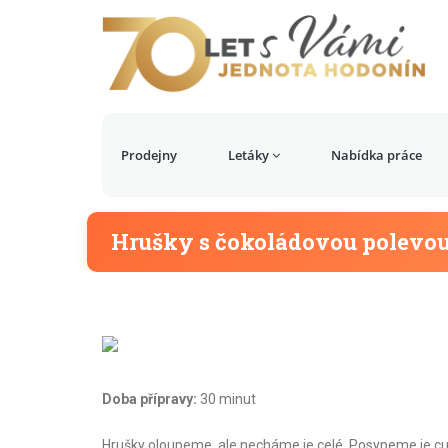
Prodejny
Letáky
Nabídka práce
Hrušky s čokoládovou polevo
Doba přípravy:
30 minut
Hrušky oloupeme, ale necháme je celé. Posypeme je c