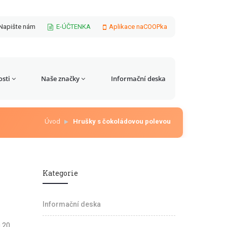
Napište nám
E-ÚČTENKA
Aplikace naCOOPka
sti
Naše značky
Informační deska
Úvod
Hrušky s čokoládovou polevou
Kategorie
Informační deska
 20