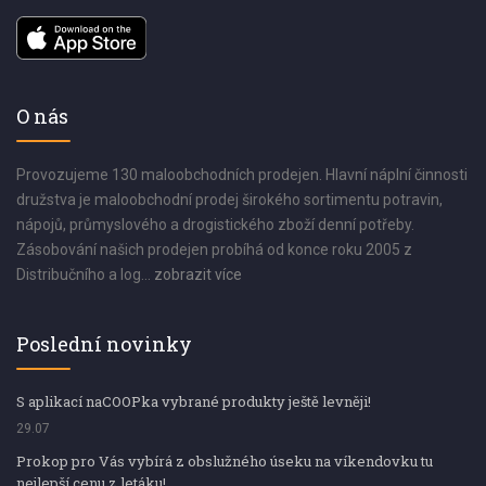
O nás
Provozujeme 130 maloobchodních prodejen. Hlavní náplní činnosti
družstva je maloobchodní prodej širokého sortimentu potravin,
nápojů, průmyslového a drogistického zboží denní potřeby.
Zásobování našich prodejen probíhá od konce roku 2005 z
Distribučního a log...
zobrazit více
Poslední novinky
S aplikací naCOOPka vybrané produkty ještě levněji!
29.07
Prokop pro Vás vybírá z obslužného úseku na víkendovku tu
nejlepší cenu z letáku!