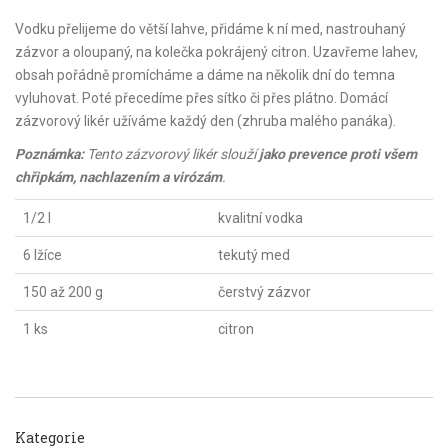
Vodku přelijeme do větší lahve, přidáme k ní med, nastrouhaný
zázvor a oloupaný, na kolečka pokrájený citron. Uzavřeme lahev,
obsah pořádně promícháme a dáme na několik dní do temna
vyluhovat. Poté přecedíme přes sítko či přes plátno. Domácí
zázvorový likér užíváme každý den (zhruba malého panáka).
Poznámka:
Tento zázvorový likér slouží
jako prevence proti všem
chřipkám, nachlazením a virózám
.
1/2 l
kvalitní vodka
6 lžíce
tekutý med
150 až 200 g
čerstvý zázvor
1 ks
citron
Kategorie