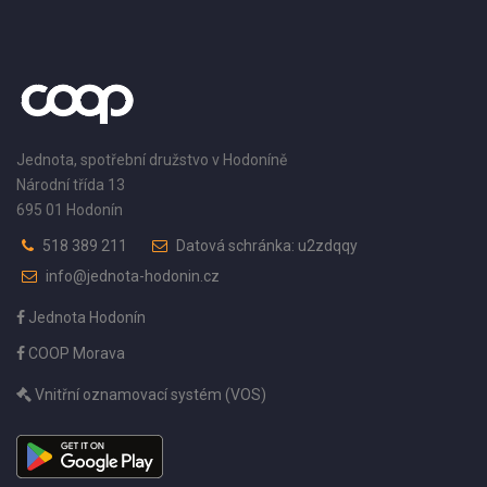
Jednota, spotřební družstvo v Hodoníně
Národní třída 13
695 01 Hodonín
518 389 211
Datová schránka: u2zdqqy
info@jednota-hodonin.cz
Jednota Hodonín
COOP Morava
Vnitřní oznamovací systém (VOS)