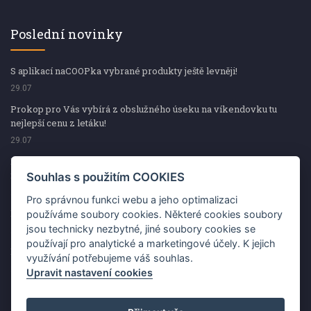
Poslední novinky
S aplikací naCOOPka vybrané produkty ještě levněji!
29.07
Prokop pro Vás vybírá z obslužného úseku na víkendovku tu
nejlepší cenu z letáku!
29.07
Prokop pro Vás vybírá z obslužného úseku na víkendovku tu
nejlepší cenu z letáku!
Souhlas s použitím COOKIES
29.07
Pro správnou funkci webu a jeho optimalizaci
Kup špekáčky od Váhaly a vyhraj s naCOOPkou sekerku Fiskars
používáme soubory cookies. Některé cookies soubory
jsou technicky nezbytné, jiné soubory cookies se
29.07
používají pro analytické a marketingové účely. K jejich
Prokop pro Vás vybírá na víkendovku ty nejlepší ceny z letáku!
využívání potřebujeme váš souhlas.
29.07
Upravit nastavení cookies