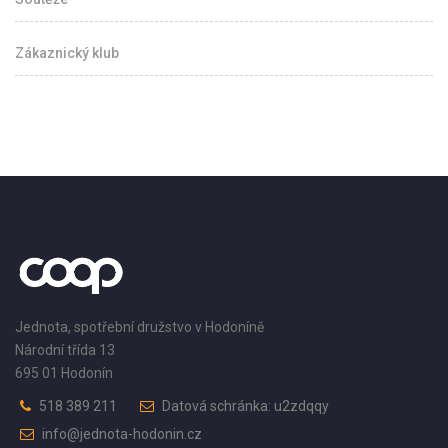
Zákaznický klub
Jednota, spotřební družstvo v Hodoníně
Národní třída 13
695 01 Hodonín
518 389 211
Datová schránka: u2zdqqy
info@jednota-hodonin.cz