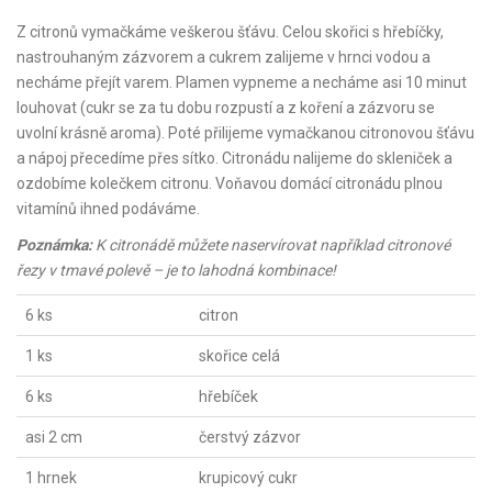
Z citronů vymačkáme veškerou šťávu. Celou skořici s hřebíčky,
nastrouhaným zázvorem a cukrem zalijeme v hrnci vodou a
necháme přejít varem. Plamen vypneme a necháme asi 10 minut
louhovat (cukr se za tu dobu rozpustí a z koření a zázvoru se
uvolní krásně aroma). Poté přilijeme vymačkanou citronovou šťávu
a nápoj přecedíme přes sítko. Citronádu nalijeme do skleniček a
ozdobíme kolečkem citronu. Voňavou domácí citronádu plnou
vitamínů ihned podáváme.
Poznámka:
K citronádě můžete naservírovat například citronové
řezy v tmavé polevě – je to lahodná kombinace!
6 ks
citron
1 ks
skořice celá
6 ks
hřebíček
asi 2 cm
čerstvý zázvor
1 hrnek
krupicový cukr