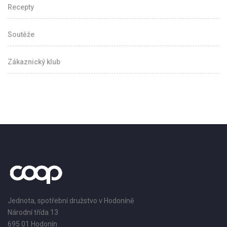
Recepty
Soutěže
Zákaznický klub
Jednota, spotřební družstvo v Hodoníně
Národní třída 13
695 01 Hodonín