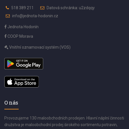
518 389 211
Datová schránka: u2zdqqy
info@jednota-hodonin.cz
Jednota Hodonín
COOP Morava
Vnitřní oznamovací systém (VOS)
O nás
Provozujeme 130 maloobchodních prodejen. Hlavní náplní činnosti
družstva je maloobchodní prodej širokého sortimentu potravin,