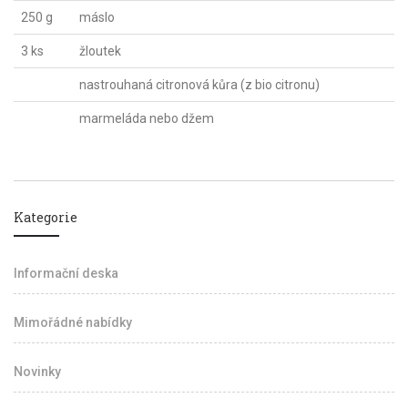
250 g
máslo
3 ks
žloutek
nastrouhaná citronová kůra (z bio citronu)
marmeláda nebo džem
Kategorie
Informační deska
Mimořádné nabídky
Novinky