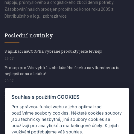
nápojů, průmyslového a drogistického zboží denní potřeby.
Zásobování našich prodejen probíhá od konce roku 2005 z
Distribučního a log...
zobrazit více
Poslední novinky
S aplikací naCOOPka vybrané produkty ještě levněji!
29.07
Prokop pro Vás vybírá z obslužného úseku na víkendovku tu
nejlepší cenu z letáku!
29.07
Prokop pro Vás vybírá z obslužného úseku na víkendovku tu
nejlepší cenu z letáku!
Souhlas s použitím COOKIES
29.07
Pro správnou funkci webu a jeho optimalizaci
Kup špekáčky od Váhaly a vyhraj s naCOOPkou sekerku Fiskars
používáme soubory cookies. Některé cookies soubory
jsou technicky nezbytné, jiné soubory cookies se
29.07
používají pro analytické a marketingové účely. K jejich
Prokop pro Vás vybírá na víkendovku ty nejlepší ceny z letáku!
využívání potřebujeme váš souhlas.