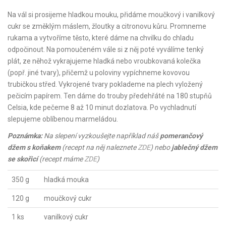
Na vál si prosijeme hladkou mouku, přidáme moučkový i vanilkový
cukr se změklým máslem, žloutky a citronovu kůru. Promneme
rukama a vytvoříme těsto, které dáme na chvilku do chladu
odpočinout. Na pomoučeném vále si z něj poté vyválíme tenký
plát, ze něhož vykrajujeme hladká nebo vroubkovaná kolečka
(popř. jiné tvary), přičemž u poloviny vypíchneme kovovou
trubičkou střed. Vykrojené tvary poklademe na plech vyložený
pečicím papírem. Ten dáme do trouby předehřáté na 180 stupňů
Celsia, kde pečeme 8 až 10 minut dozlatova. Po vychladnutí
slepujeme oblíbenou marmeládou.
Poznámka:
Na slepení vyzkoušejte například náš
pomerančový
džem s koňakem
(recept na něj naleznete
ZDE
) nebo
jablečný džem
se skořicí
(recept máme
ZDE
)
350 g
hladká mouka
120 g
moučkový cukr
1 ks
vanilkový cukr