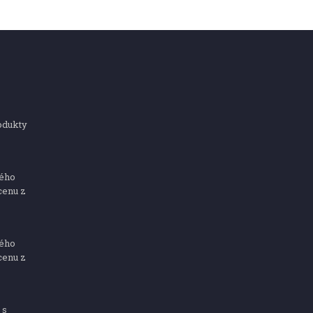
odukty
ného
cenu z
ného
cenu z
 s