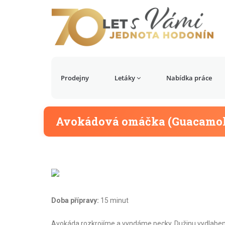
Prodejny
Letáky
Nabídka práce
Avokádová omáčka (Guacamol
Doba přípravy:
15 minut
Avokáda rozkrojíme a vyndáme pecky. Dužinu vydlabeme