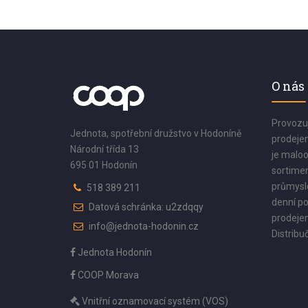
O nás
Provozu
Jednota, spotřební družstvo v Hodoníně
prodejen
Národní třída 13
je maloo
695 01 Hodonín
sortimen
průmyslo
518 389 211
denní po
Datová schránka: u2zdqqy
prodejen
info@jednota-hodonin.cz
Distribuč
Jednota Hodonín
COOP Morava
Vnitřní oznamovací systém (VOS)