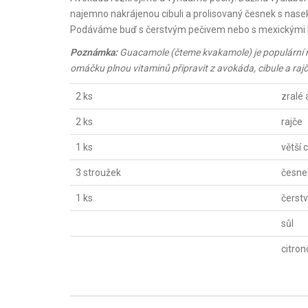
najemno nakrájenou cibuli a prolisovaný česnek s nasek
Podáváme buď s čerstvým pečivem nebo s mexickými br
Poznámka:
Guacamole (čteme kvakamole) je populární me
omáčku plnou vitaminů připravit
z avokáda, cibule a raj
2 ks
zralé
2 ks
rajče
1 ks
větší 
3 stroužek
česne
1 ks
čerstv
sůl
citron