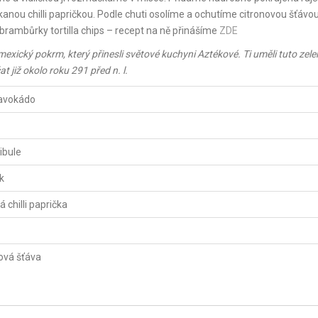
anou chilli papričkou. Podle chuti osolíme a ochutíme citronovou šťávou
ambůrky tortilla chips – recept na ně přinášíme
ZDE
xický pokrm, který přinesli světové kuchyni Aztékové. Ti uměli tuto zel
čat
již okolo roku 291 před n. l.
 avokádo
cibule
k
á chilli paprička
ová šťáva