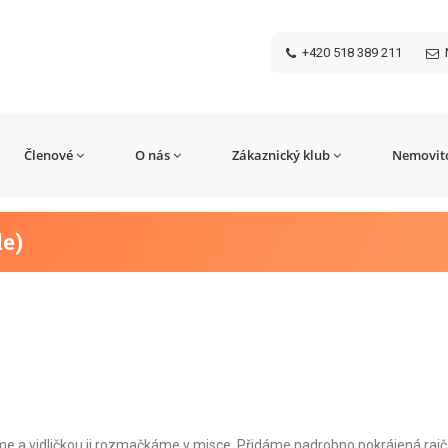
+420 518 389 211
Členové
O nás
Zákaznický klub
Nemovito
e)
 a vidličkou ji rozmačkáme v misce. Přidáme nadrobno pokrájená rajč