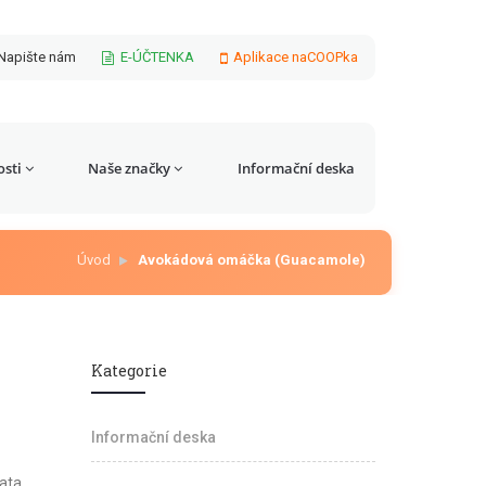
Napište nám
E-ÚČTENKA
Aplikace naCOOPka
sti
Naše značky
Informační deska
Úvod
Avokádová omáčka (Guacamole)
Kategorie
Informační deska
ata,