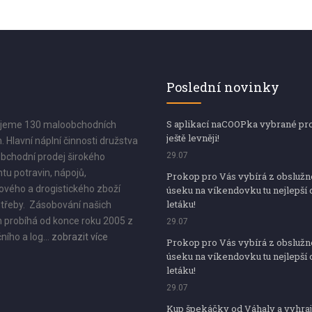
Poslední novinky
S aplikací naCOOPka vybrané pr
jeme 130 maloobchodních
ještě levněji!
. Hlavní náplní činnosti družstva
29.07
bchodní prodej širokého
tu potravin, nápojů,
Prokop pro Vás vybírá z obsluž
vého a drogistického zboží
úseku na víkendovku tu nejlepší 
letáku!
třeby. Zásobování našich
 probíhá od konce roku 2005 z
29.07
ního a log...
zobrazit více
Prokop pro Vás vybírá z obsluž
úseku na víkendovku tu nejlepší 
letáku!
29.07
Kup špekáčky od Váhaly a vyhraj