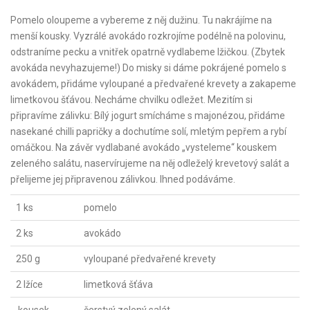
Pomelo oloupeme a vybereme z něj dužinu. Tu nakrájíme na
menší kousky. Vyzrálé avokádo rozkrojíme podélně na polovinu,
odstraníme pecku a vnitřek opatrně vydlabeme lžičkou. (Zbytek
avokáda nevyhazujeme!) Do misky si dáme pokrájené pomelo s
avokádem, přidáme vyloupané a předvařené krevety a zakapeme
limetkovou šťávou. Necháme chvilku odležet. Mezitím si
připravíme zálivku: Bílý jogurt smícháme s majonézou, přidáme
nasekané chilli papričky a dochutíme solí, mletým pepřem a rybí
omáčkou. Na závěr vydlabané avokádo „vysteleme“ kouskem
zeleného salátu, naservírujeme na něj odleželý krevetový salát a
přelijeme jej připravenou zálivkou. Ihned podáváme.
1 ks
pomelo
2 ks
avokádo
250 g
vyloupané předvařené krevety
2 lžíce
limetková šťáva