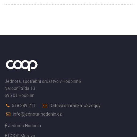
Jednota, spotřební družstvo v Hodoníně
Národní třída 13
695 01 Hodonín
518 389 211
Datová schránka: u2zdqqy
info@jednota-hodonin.cz
Jednota Hodonín
COOP Morava