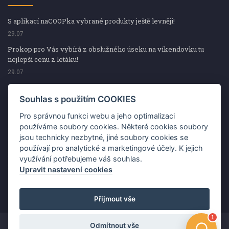
S aplikací naCOOPka vybrané produkty ještě levněji!
29.07
Prokop pro Vás vybírá z obslužného úseku na víkendovku tu
nejlepší cenu z letáku!
29.07
Prokop pro Vás vybírá z obslužného úseku na víkendovku tu
nejlepší cenu z letáku!
Souhlas s použitím COOKIES
29.07
Pro správnou funkci webu a jeho optimalizaci
Kup špekáčky od Váhaly a vyhraj s naCOOPkou sekerku Fiskars
používáme soubory cookies. Některé cookies soubory
jsou technicky nezbytné, jiné soubory cookies se
29.07
používají pro analytické a marketingové účely. K jejich
Prokop pro Vás vybírá na víkendovku ty nejlepší ceny z letáku!
využívání potřebujeme váš souhlas.
29.07
Upravit nastavení cookies
Přijmout vše
Odmítnout vše
Copyright ©2026 Jednota, spotřební družstvo v Hodoníně