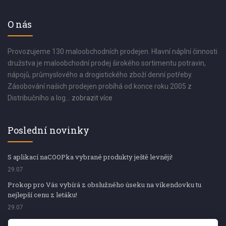
O nás
Provozujeme 130 maloobchodních prodejen. Hlavní náplní činnosti
družstva je maloobchodní prodej širokého sortimentu potravin,
nápojů, průmyslového a drogistického zboží denní potřeby.
Zásobování našich prodejen probíhá od konce roku 2005 z
Distribučního a log...
zobrazit více
Poslední novinky
S aplikací naCOOPka vybrané produkty ještě levněji!
29.07
Prokop pro Vás vybírá z obslužného úseku na víkendovku tu
nejlepší cenu z letáku!
29.07
Prokop pro Vás vybírá z obslužného úseku na víkendovku tu