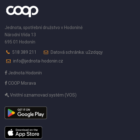
Jednota, spotřební družstvo v Hodoníně
Národní třída 13
695 01 Hodonín
518 389 211
Datová schránka: u2zdqqy
info@jednota-hodonin.cz
Jednota Hodonín
COOP Morava
Vnitřní oznamovací systém (VOS)