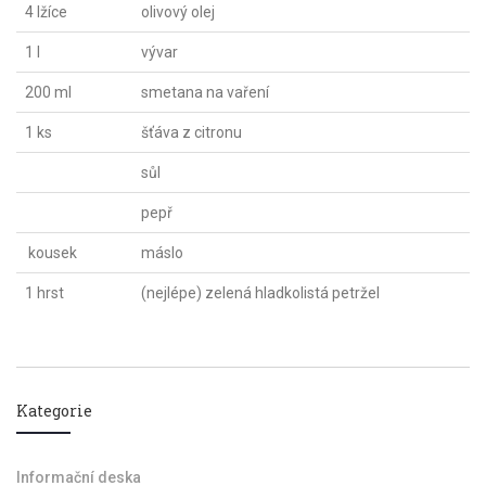
4 lžíce
olivový olej
1 l
vývar
200 ml
smetana na vaření
1 ks
šťáva z citronu
sůl
pepř
kousek
máslo
1 hrst
(nejlépe) zelená hladkolistá petržel
Kategorie
Informační deska