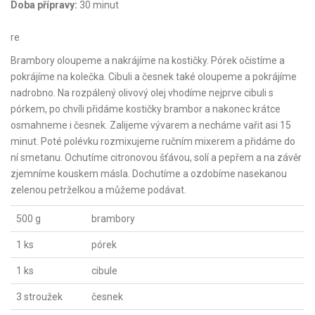
Doba přípravy:
30 minut
re
Brambory oloupeme a nakrájíme na kostičky. Pórek očistíme a
pokrájíme na kolečka. Cibuli a česnek také oloupeme a pokrájíme
nadrobno. Na rozpálený olivový olej vhodíme nejprve cibuli s
pórkem, po chvíli přidáme kostičky brambor a nakonec krátce
osmahneme i česnek. Zalijeme vývarem a necháme vařit asi 15
minut. Poté polévku rozmixujeme ručním mixerem a přidáme do
ní smetanu. Ochutíme citronovou šťávou, solí a pepřem a na závěr
zjemníme kouskem másla. Dochutíme a ozdobíme nasekanou
zelenou petrželkou a můžeme podávat.
500 g
brambory
1 ks
pórek
1 ks
cibule
3 stroužek
česnek