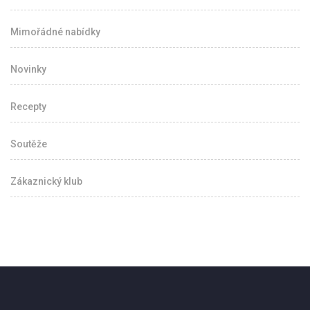
Mimořádné nabídky
Novinky
Recepty
Soutěže
Zákaznický klub