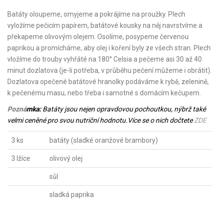
Batáty oloupeme, omyjeme a pokrájíme na proužky. Plech
vyložíme pečicím papírem, batátové kousky na něj navrstvíme a
překapeme olivovým olejem. Osolíme, posypeme červenou
paprikou a promícháme, aby olej i koření byly ze všech stran. Plech
vložíme do trouby vyhřáté na 180° Celsia a pečeme asi 30 až 40
minut dozlatova (je-li potřeba, v průběhu pečení můžeme i obrátit).
Dozlatova opečené batátové hranolky podáváme k rybě, zelenině,
k pečenému masu, nebo třeba i samotné s domácím kečupem.
Pozná
mka:
Batáty jsou nejen opravdovou pochoutkou, nýbrž také
velmi ceněné pro svou nutriční hodnotu.Více se o nich dočtete
ZDE
3 ks
batáty (sladké oranžové brambory)
3 lžíce
olivový olej
sůl
sladká paprika