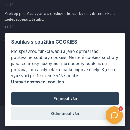
29.07
Prokop pro Vás vybírá z obslužného úseku na víkendovku tu
nejlepší cenu z letáku!
29.07
Prokop pro Vás vybírá z obslužného úseku na víkendovku tu
nejlepší cenu z letáku!
Souhlas s použitím COOKIES
29.07
Pro správnou funkci webu a jeho optimalizaci
Kup špekáčky od Váhaly a vyhraj s naCOOPkou sekerku Fiskars
používáme soubory cookies. Některé cookies soubory
jsou technicky nezbytné, jiné soubory cookies se
29.07
používají pro analytické a marketingové účely. K jejich
Prokop pro Vás vybírá na víkendovku ty nejlepší ceny z letáku!
využívání potřebujeme váš souhlas.
29.07
Upravit nastavení cookies
Přijmout vše
Odmítnout vše
Copyright ©2026 Jednota, spotřební družstvo v Hodoníně
Změnit souhlas s použitím COOKIES
Kontakt