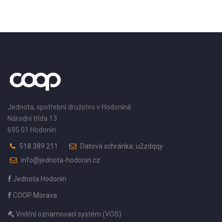
Jednota, spotřební družstvo v Hodoníně
Národní třída 13
695 01 Hodonín
518 389 211
Datová schránka: u2zdqqy
info@jednota-hodonin.cz
Jednota Hodonín
COOP Morava
Vnitřní oznamovací systém (VOS)