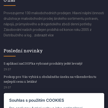
O nás
Provozujeme 130 maloobchodních prodejen. Hlavní náplní činnosti
družstva je maloobchodní prodej širokého sortimentu potravin,
nápojů, průmyslového a drogistického zboží denní potřeby.
Zásobování našich prodejen probíhá od konce roku 2005 z
Distribučního a log...
zobrazit více
Poslední novinky
S aplikací naCOOPka vybrané produkty ještě levněji!
29.07
Prokop pro Vás vybírá z obslužného úseku na víkendovku tu
nejlepší cenu z letáku!
29.07
Prokop pro Vás vybírá z obslužného úseku na víkendovku tu
nejlepší cenu z letáku!
Souhlas s použitím COOKIES
29.07