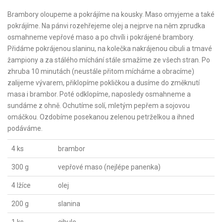
Brambory oloupeme a pokrájíme na kousky. Maso omyjeme a také
pokrájíme. Na pánvi rozehřejeme olej a nejprve na něm zprudka
osmahneme vepřové maso a po chvíli i pokrájené brambory.
Přidáme pokrájenou slaninu, na kolečka nakrájenou cibuli a tmavé
žampiony a za stálého míchání stále smažíme ze všech stran. Po
zhruba 10 minutách (neustále přitom mícháme a obracíme)
zalijeme vývarem, přiklopíme pokličkou a dusíme do změknutí
masa i brambor. Poté odklopíme, naposledy osmahneme a
sundáme z ohně. Ochutíme solí, mletým pepřem a sojovou
omáčkou. Ozdobíme posekanou zelenou petrželkou a ihned
podáváme.
4 ks
brambor
300 g
vepřové maso (nejlépe panenka)
4 lžíce
olej
200 g
slanina