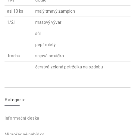
1 ks
cibule
asi 10 ks
malý tmavý žampion
1/2 l
masový vývar
sůl
pepř mletý
trochu
sojová omáčka
čerstvá zelená petrželka na ozdobu
Kategorie
Informační deska
Mimořádné nabídky