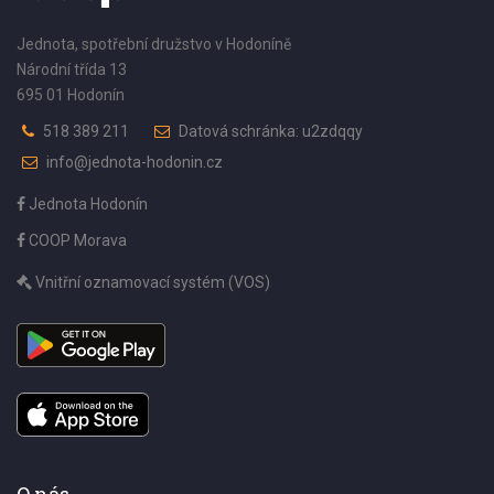
Jednota, spotřební družstvo v Hodoníně
Národní třída 13
695 01 Hodonín
518 389 211
Datová schránka: u2zdqqy
info@jednota-hodonin.cz
Jednota Hodonín
COOP Morava
Vnitřní oznamovací systém (VOS)