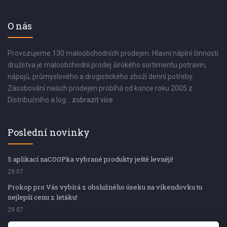
O nás
Provozujeme 130 maloobchodních prodejen. Hlavní náplní činnosti
družstva je maloobchodní prodej širokého sortimentu potravin,
nápojů, průmyslového a drogistického zboží denní potřeby.
Zásobování našich prodejen probíhá od konce roku 2005 z
Distribučního a log...
zobrazit více
Poslední novinky
S aplikací naCOOPka vybrané produkty ještě levněji!
29.07
Prokop pro Vás vybírá z obslužného úseku na víkendovku tu
nejlepší cenu z letáku!
29.07
Prokop pro Vás vybírá z obslužného úseku na víkendovku tu