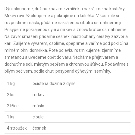
Dýni oloupeme, dužinu zbavíme zrníček a nakrájíme na kostičky.
Mrkev rovněž oloupeme a pokrájíme na kolečka. V kastrole si
rozpustíme máslo, přidáme nakrájenou cibuli a osmahneme ji.
Přisypeme pokrájenou dýni a mrkev a znovu krátce osmahneme.
Na závěr smažení přidáme česnek, nastrouhaný čerstvý zázvor a
kari. Zalijeme vývarem, osolíme, opepříme a vaříme pod poklicí na
mírném ohni doměkka. Poté polévku rozmixujeme, zjemníme
smetanou a uvedeme opět do varu. Necháme přejít varem a
dochutíme solí, mletým pepřem a citronovou šťávou. Podáváme s
bílým pečivem, podle chuti posypané dýňovými semínky.
1 kg
očištěná dužina z dýně
2 ks
mrkev
2 lžíce
máslo
1 ks
cibule
4 stroužek
česnek