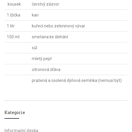
kousek
čerstvý zázvor
1 lžička
kari
1 litr
kuřecí nebo zeleninový vývar
150 ml
smetana ke šlehání
sůl
mletý pepř
citronová šťáva
pražená a osolená dýňová semínka (nemusí být)
Kategorie
Informační deska