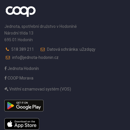
Jednota, spotřební družstvo v Hodoníně
Národní třída 13
695 01 Hodonín
518 389 211
Datová schránka: u2zdqqy
info@jednota-hodonin.cz
Jednota Hodonín
COOP Morava
Vnitřní oznamovací systém (VOS)