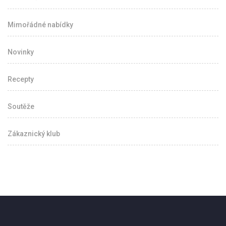
Mimořádné nabídky
Novinky
Recepty
Soutěže
Zákaznický klub