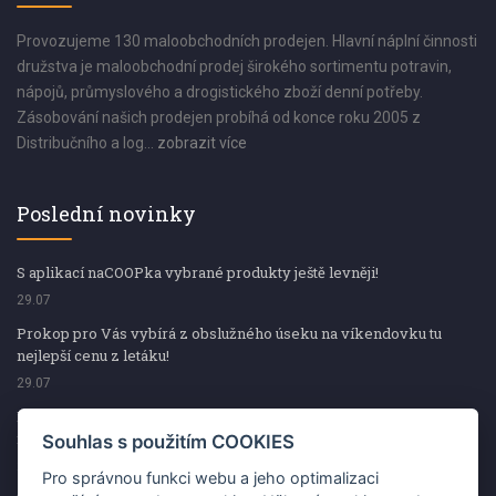
Provozujeme 130 maloobchodních prodejen. Hlavní náplní činnosti
družstva je maloobchodní prodej širokého sortimentu potravin,
nápojů, průmyslového a drogistického zboží denní potřeby.
Zásobování našich prodejen probíhá od konce roku 2005 z
Distribučního a log...
zobrazit více
Poslední novinky
S aplikací naCOOPka vybrané produkty ještě levněji!
29.07
Prokop pro Vás vybírá z obslužného úseku na víkendovku tu
nejlepší cenu z letáku!
29.07
Prokop pro Vás vybírá z obslužného úseku na víkendovku tu
nejlepší cenu z letáku!
Souhlas s použitím COOKIES
29.07
Pro správnou funkci webu a jeho optimalizaci