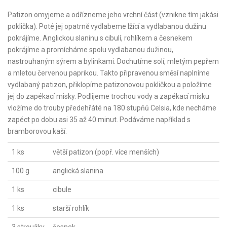
Patizon omyjeme a odřízneme jeho vrchní část (vznikne tím jakási
poklička). Poté jej opatrně vydlabeme lžící a vydlabanou dužinu
pokrájíme. Anglickou slaninu s cibulí, rohlíkem a česnekem
pokrájíme a promícháme spolu vydlabanou dužinou,
nastrouhaným sýrem a bylinkami. Dochutíme solí, mletým pepřem
a mletou červenou paprikou. Takto připravenou směsí naplníme
vydlabaný patizon, přiklopíme patizonovou pokličkou a položíme
jej do zapékací misky. Podlijeme trochou vody a zapékací misku
vložíme do trouby předehřáté na 180 stupňů Celsia, kde necháme
zapéct po dobu asi 35 až 40 minut. Podáváme například s
bramborovou kaší.
1 ks
větší patizon (popř. více menších)
100 g
anglická slanina
1 ks
cibule
1 ks
starší rohlík