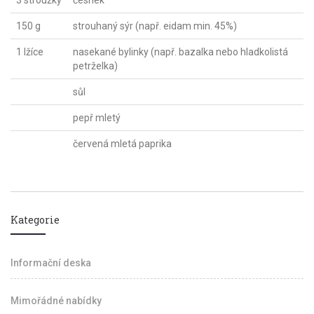
3 stroužky
česnek
150 g
strouhaný sýr (např. eidam min. 45%)
1 lžíce
nasekané bylinky (např. bazalka nebo hladkolistá
petrželka)
sůl
pepř mletý
červená mletá paprika
Kategorie
Informační deska
Mimořádné nabídky