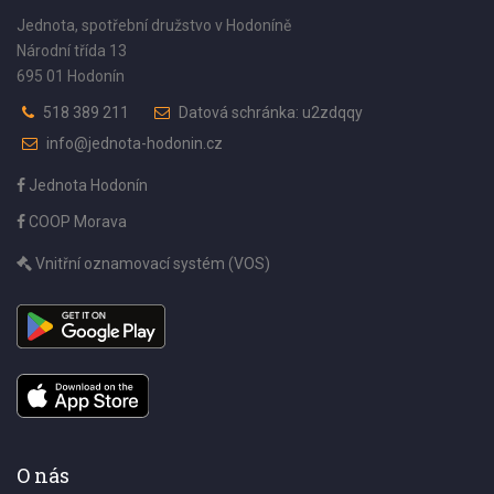
Jednota, spotřební družstvo v Hodoníně
Národní třída 13
695 01 Hodonín
518 389 211
Datová schránka: u2zdqqy
info@jednota-hodonin.cz
Jednota Hodonín
COOP Morava
Vnitřní oznamovací systém (VOS)
O nás