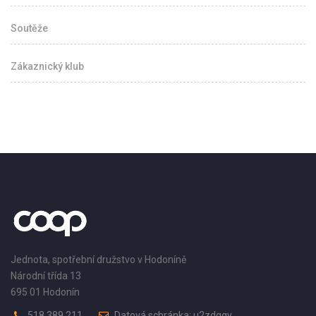
Soutěže
Zákaznický klub
Jednota, spotřební družstvo v Hodoníně
Národní třída 13
695 01 Hodonín
518 389 211
Datová schránka: u2zdqqy