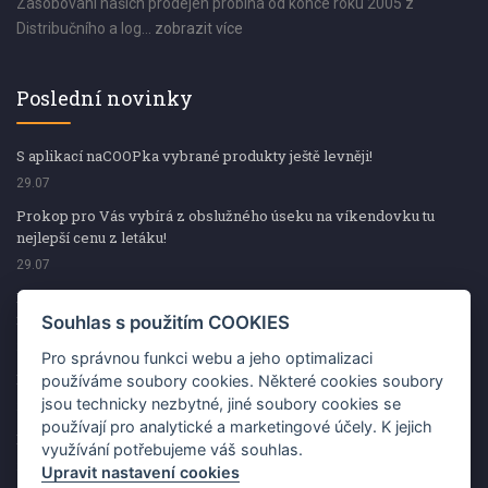
Zásobování našich prodejen probíhá od konce roku 2005 z
Distribučního a log...
zobrazit více
Poslední novinky
S aplikací naCOOPka vybrané produkty ještě levněji!
29.07
Prokop pro Vás vybírá z obslužného úseku na víkendovku tu
nejlepší cenu z letáku!
29.07
Prokop pro Vás vybírá z obslužného úseku na víkendovku tu
nejlepší cenu z letáku!
Souhlas s použitím COOKIES
29.07
Pro správnou funkci webu a jeho optimalizaci
Kup špekáčky od Váhaly a vyhraj s naCOOPkou sekerku Fiskars
používáme soubory cookies. Některé cookies soubory
jsou technicky nezbytné, jiné soubory cookies se
29.07
používají pro analytické a marketingové účely. K jejich
Prokop pro Vás vybírá na víkendovku ty nejlepší ceny z letáku!
využívání potřebujeme váš souhlas.
29.07
Upravit nastavení cookies