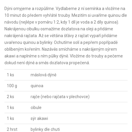
Dýni omyjeme a rozpůlíme. Vydlabeme z ní semínka a vložíme na
10 minut do předem vyhřáté trouby. Mezitím si uvaříme quinou dle
návodu (nejlépe v poměru 1:2, kdy 1 díl je voda a 2 díly quinoa).
Nakrájenou cibulku osmažíme dozlatova na oleji a přidáme
nakrájená rajčata. Až se většina šťávy z rajčat vypaří přidáme
uvařenou quinou a bylinky. Ochutíme solí a pepřem popřípadě
oblíbeným kořením. Nazávěs smícháme s nakrájeným sýrem
akawi a naplníme s ním půlky dýně. Vložíme do trouby a pečeme
dokud není dýně a směs dozlatova propečená.
1 ks
máslová dýně
100 g
quinoa
2 ks
rajče (nebo rajčata v plechovce)
1 ks
cibule
1 ks
sýr akawi
2 hrst
bylinky dle chuti