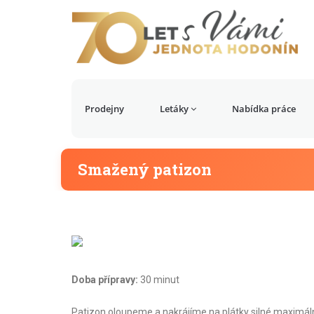
Prodejny
Letáky
Nabídka práce
Smažený patizon
Doba přípravy:
30 minut
Patizon oloupeme a nakrájíme na plátky silné maximál