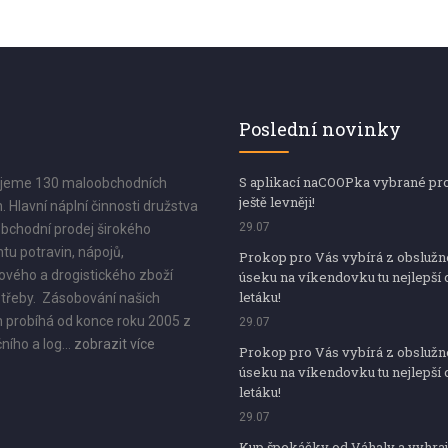
Poslední novinky
S aplikací naCOOPka vybrané pr
jeme 130 maloobchodních
ještě levněji!
. Hlavní náplní činnosti družstva
29.07
bchodní prodej širokého
tu potravin, nápojů,
Prokop pro Vás vybírá z obsluž
vého a drogistického zboží
úseku na víkendovku tu nejlepší 
letáku!
třeby. Zásobování našich
 probíhá od konce roku 2005 z
29.07
ního a log...
zobrazit více
Prokop pro Vás vybírá z obsluž
úseku na víkendovku tu nejlepší 
letáku!
29.07
Kup špekáčky od Váhaly a vyhraj