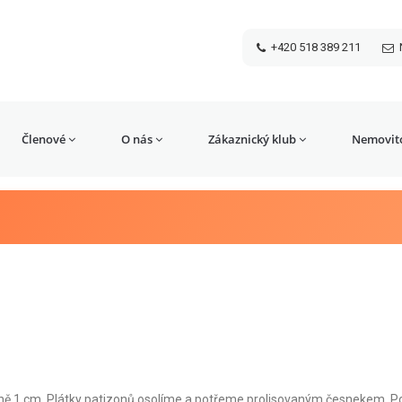
+420 518 389 211
Členové
O nás
Zákaznický klub
Nemovito
ně 1 cm. Plátky patizonů osolíme a potřeme prolisovaným česnekem. Po