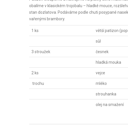
obalíme v klasickém trojobalu – hladké mouce, rozšleh
stan dozlatova. Podáváme podle chuti posypané naseka
vařenými brambory.
1 ks
větší patizon (pop
sůl
3 stroužek
česnek
hladká mouka
2 ks
vejce
trochu
mléko
strouhanka
olej na smažení