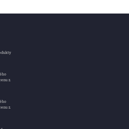
odukty
ného
cenu z
ného
cenu z
 s