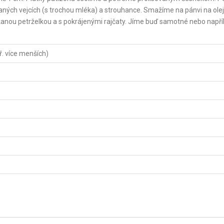
aných vejcích (s trochou mléka) a strouhance. Smažíme na pánvi na olej
nou petrželkou a s pokrájenými rajčaty. Jíme buď samotné nebo napří
ř. více menších)