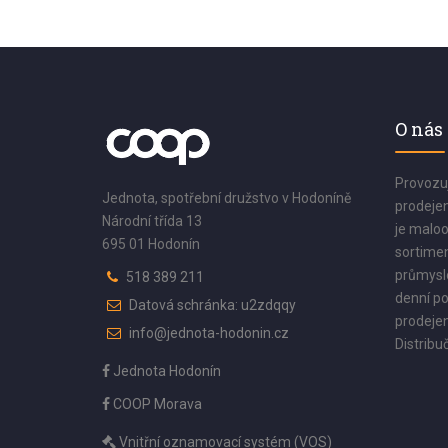
O nás
Provozu
Jednota, spotřební družstvo v Hodoníně
prodejen
Národní třída 13
je maloo
695 01 Hodonín
sortimen
průmyslo
518 389 211
denní po
Datová schránka: u2zdqqy
prodejen
info@jednota-hodonin.cz
Distribuč
Jednota Hodonín
COOP Morava
Vnitřní oznamovací systém (VOS)