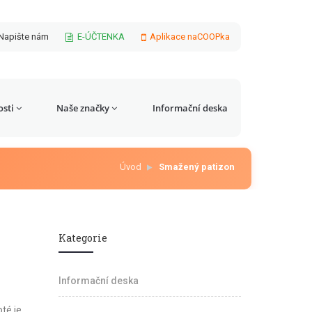
Napište nám
E-ÚČTENKA
Aplikace naCOOPka
sti
Naše značky
Informační deska
Úvod
Smažený patizon
Kategorie
Informační deska
té je