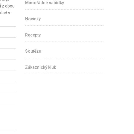
Mimořádné nabídky
i z obou
klad s
Novinky
Recepty
Soutěže
Zákaznický klub