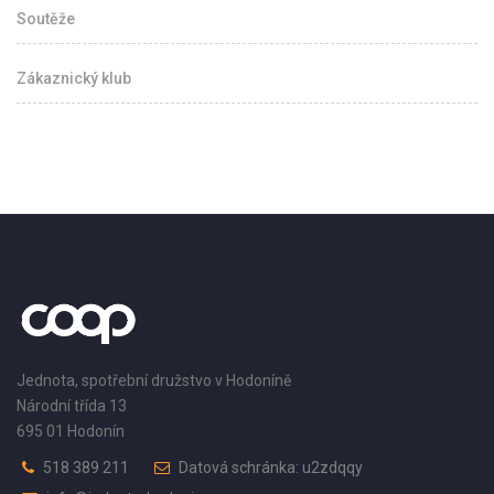
Soutěže
Zákaznický klub
Jednota, spotřební družstvo v Hodoníně
Národní třída 13
695 01 Hodonín
518 389 211
Datová schránka: u2zdqqy