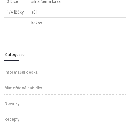
3 lžíce
silná černá káva
1/4 lžičky
sůl
kokos
Kategorie
Informační deska
Mimořádné nabídky
Novinky
Recepty