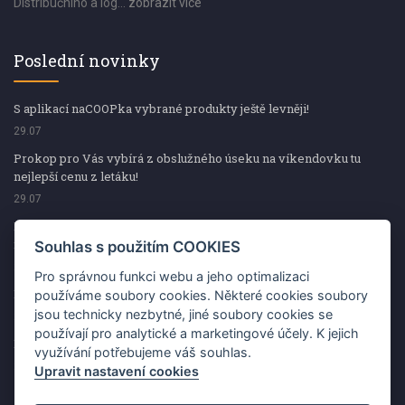
Distribučního a log...
zobrazit více
Poslední novinky
S aplikací naCOOPka vybrané produkty ještě levněji!
29.07
Prokop pro Vás vybírá z obslužného úseku na víkendovku tu
nejlepší cenu z letáku!
29.07
Prokop pro Vás vybírá z obslužného úseku na víkendovku tu
nejlepší cenu z letáku!
Souhlas s použitím COOKIES
29.07
Pro správnou funkci webu a jeho optimalizaci
Kup špekáčky od Váhaly a vyhraj s naCOOPkou sekerku Fiskars
používáme soubory cookies. Některé cookies soubory
jsou technicky nezbytné, jiné soubory cookies se
29.07
používají pro analytické a marketingové účely. K jejich
Prokop pro Vás vybírá na víkendovku ty nejlepší ceny z letáku!
využívání potřebujeme váš souhlas.
29.07
Upravit nastavení cookies