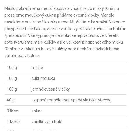
Máslo pokrájíme na menší kousky a vhodíme do misky. K němu
prosejeme moučkový cukr a přidáme ovesné vločky. Mandle
nasekáme na drobné kousky a rovněž přidáme ke směsi. Nakonec
přisypeme také kakao, vlijeme vanilkový extrakt, kávu a dochutíme
špetkou soli. Vše vypracujeme v hladké lepivé těsto, ze kterého
poté tvarujeme malé kuličky asi o velikosti pingpongového míčku.
Obalíme v kokosu a hotové kuličky poté necháme několik hodin
zatuhnout v lednici.
100 g
máslo
100 g
cukr moučka
100 g
jemné ovesné vločky
40 g
loupané mandle (popřípadě vlašské ořechy)
3 lžíce
kakao
1 lžička
vanilkový extrakt