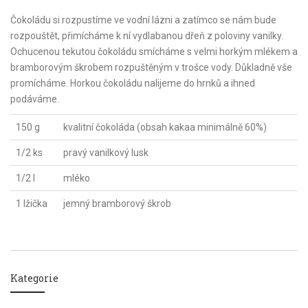
Čokoládu si rozpustíme ve vodní lázni a zatímco se nám bude
rozpouštět, přimícháme k ní vydlabanou dřeň z poloviny vanilky.
Ochucenou tekutou čokoládu smícháme s velmi horkým mlékem a
bramborovým škrobem rozpuštěným v trošce vody. Důkladně vše
promícháme. Horkou čokoládu nalijeme do hrnků a ihned
podáváme.
150 g
kvalitní čokoláda (obsah kakaa minimálně 60%)
1/2 ks
pravý vanilkový lusk
1/2 l
mléko
1 lžička
jemný bramborový škrob
Kategorie