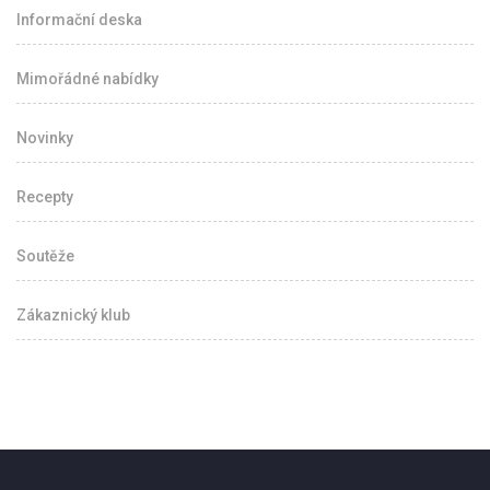
Informační deska
Mimořádné nabídky
Novinky
Recepty
Soutěže
Zákaznický klub