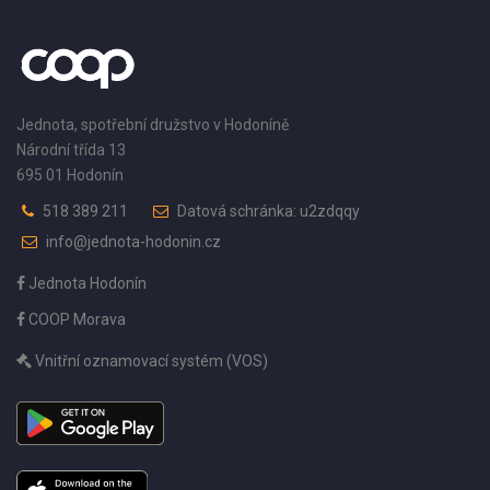
Jednota, spotřební družstvo v Hodoníně
Národní třída 13
695 01 Hodonín
518 389 211
Datová schránka: u2zdqqy
info@jednota-hodonin.cz
Jednota Hodonín
COOP Morava
Vnitřní oznamovací systém (VOS)