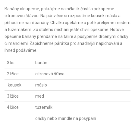
Banány oloupeme, pokrájíme na několik částí a pokapeme
citronovou šťávou. Na pánvičce si rozpustíme kousek másla a
přihodíme na ní banány. Chvilku opékáme a poté přelijeme medem
a tuzemákem. Za stálého míchání ještě chvíli opékáme. Hotové
opečené banány přendáme na talíře a posypeme drcenými oříšky
či mandlemi. Zapíchneme párátka pro snadnější napichování a
ihned podáváme.
3 ks
banán
2 lžíce
citronová šťáva
kousek
máslo
3 lžíce
med
4 lžíce
tuzemák
oříšky nebo mandle na posypání