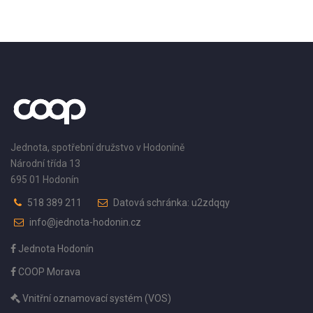
Jednota, spotřební družstvo v Hodoníně
Národní třída 13
695 01 Hodonín
518 389 211
Datová schránka: u2zdqqy
info@jednota-hodonin.cz
Jednota Hodonín
COOP Morava
Vnitřní oznamovací systém (VOS)