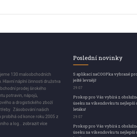
Poslední novinky
S aplikací naCOOPka vybrané pr
jeme 130 maloobchodních
ještě levněji!
. Hlavní náplní činnosti družstva
29.07
bchodní prodej širokého
tu potravin, nápojů,
Prokop pro Vás vybírá z obsluž
vého a drogistického zboží
úseku na víkendovku tu nejlepší 
letáku!
třeby. Zásobování našich
 probíhá od konce roku 2005 z
29.07
ního a log...
zobrazit více
Prokop pro Vás vybírá z obsluž
úseku na víkendovku tu nejlepší 