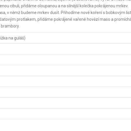
nou cibuli, přidáme oloupanou a na silnější kolečka pokrájenou mrkev.
asa, v němž budeme mrkev dusit. Přihodíme nové koření s bobkovým lis
jčatovým protlakem, přidáme pokrájené vařené hovězí maso a promích
 brambory.
ižka na guláš)