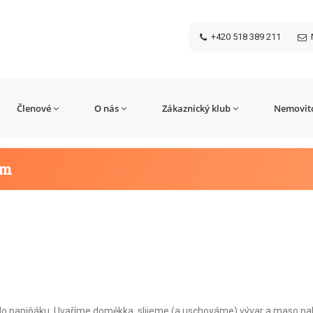
+420 518 389 211
Členové
O nás
Zákaznický klub
Nemovito
em
o papiňáku. Uvaříme doměkka, slijeme (a uschováme) vývar a maso na