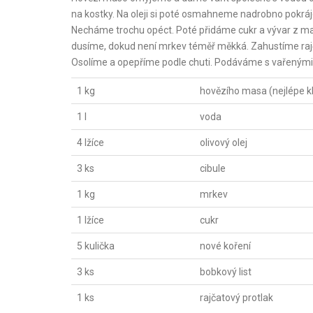
na kostky. Na oleji si poté osmahneme nadrobno pokráje
Necháme trochu opéct. Poté přidáme cukr a vývar z m
dusíme, dokud není mrkev téměř měkká. Zahustíme ra
Osolíme a opepříme podle chuti. Podáváme s vařenými
1 kg
hovězího masa (nejlépe kl
1 l
voda
4 lžíce
olivový olej
3 ks
cibule
1 kg
mrkev
1 lžíce
cukr
5 kulička
nové koření
3 ks
bobkový list
1 ks
rajčatový protlak