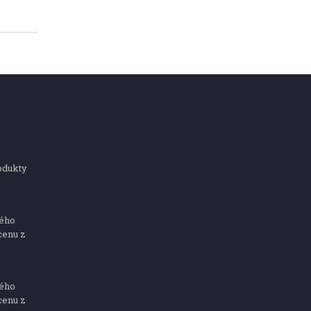
odukty
ného
cenu z
ného
cenu z