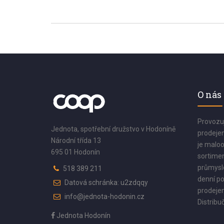
O nás
Provozu
Jednota, spotřební družstvo v Hodoníně
prodejen
Národní třída 13
je maloo
695 01 Hodonín
sortimen
průmyslo
518 389 211
denní po
Datová schránka: u2zdqqy
prodejen
info@jednota-hodonin.cz
Distribuč
Jednota Hodonín