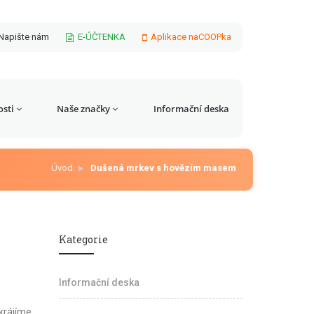
Napište nám
E-ÚČTENKA
Aplikace naCOOPka
sti
Naše značky
Informační deska
Úvod
Dušená mrkev s hovězím masem
Kategorie
Informační deska
krájíme