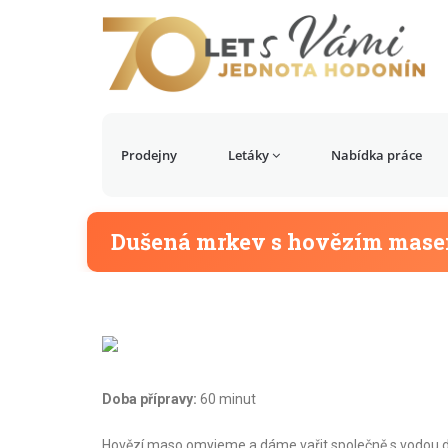
Prodejny
Letáky
Nabídka práce
Dušená mrkev s hovězím mas
Doba přípravy:
60 minut
Hovězí maso omyjeme a dáme vařit společně s vodou d