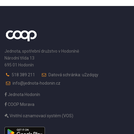
Jednota, spotřební družstvo v Hodoníně
Národní třída 13
695 01 Hodonín
518 389 211
Datová schránka: u2zdqqy
info@jednota-hodonin.cz
Jednota Hodonín
COOP Morava
Vnitřní oznamovací systém (VOS)