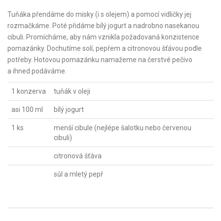
Tuňáka přendáme do misky (i s olejem) a pomocí vidličky jej
rozmačkáme. Poté přidáme bílý jogurt a nadrobno nasekanou
cibuli. Promícháme, aby nám vznikla požadovaná konzistence
pomazánky. Dochutíme solí, pepřem a citronovou šťávou podle
potřeby. Hotovou pomazánku namažeme na čerstvé pečivo
a ihned podáváme.
1 konzerva
tuňák v oleji
asi 100 ml
bílý jogurt
1 ks
menší cibule (nejlépe šalotku nebo červenou
cibuli)
citronová šťáva
sůl a mletý pepř