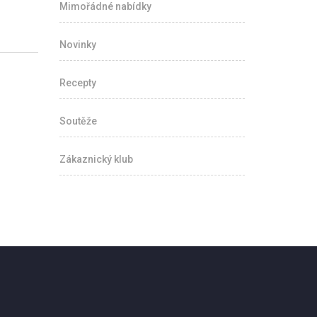
Mimořádné nabídky
Novinky
Recepty
Soutěže
Zákaznický klub