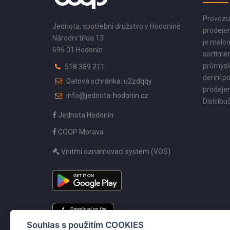
Provozu
Jednota, spotřební družstvo v Hodoníně
prodejen
Národní třída 13
je maloo
695 01 Hodonín
sortimen
průmyslo
518 389 211
denní po
Datová schránka: u2zdqqy
prodejen
info@jednota-hodonin.cz
Distribuč
Jednota Hodonín
COOP Morava
Vnitřní oznamovací systém (VOS)
Souhlas s použitím COOKIES