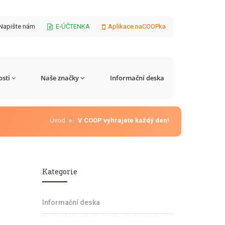
Napište nám
E-ÚČTENKA
Aplikace naCOOPka
sti
Naše značky
Informační deska
Úvod
V COOP vyhrajete každý den!
Kategorie
Informační deska