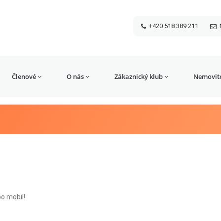
+420 518 389 211
Členové
O nás
Zákaznický klub
Nemovito
o mobil!