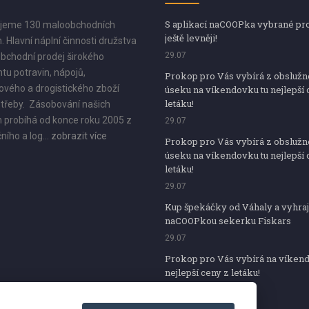
S aplikací naCOOPka vybrané pr
jeme 130 maloobchodních
ještě levněji!
. Hlavní náplní činnosti družstva
29.07
bchodní prodej širokého
tu potravin, nápojů,
Prokop pro Vás vybírá z obsluž
vého a drogistického zboží
úseku na víkendovku tu nejlepší 
letáku!
třeby. Zásobování našich
 probíhá od konce roku 2005 z
29.07
ního a log...
zobrazit více
Prokop pro Vás vybírá z obsluž
úseku na víkendovku tu nejlepší 
letáku!
29.07
Kup špekáčky od Váhaly a vyhraj
naCOOPkou sekerku Fiskars
29.07
Prokop pro Vás vybírá na víken
nejlepší ceny z letáku!
29.07