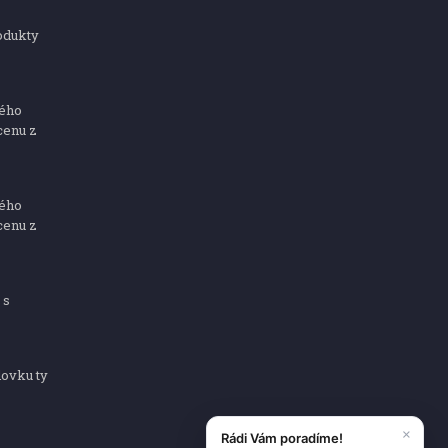
odukty
ného
cenu z
ného
cenu z
 s
dovku ty