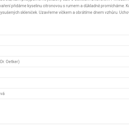
i vaření přidáme kyselinu citronovou s rumem a důkladně promícháme. K
a vysušených skleniček. Uzavřeme víčkem a obrátíme dnem vzhůru. Uc
 Dr. Oetker)
ová