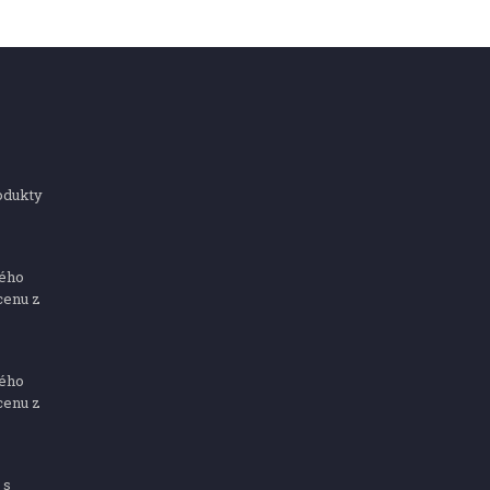
odukty
ného
cenu z
ného
cenu z
 s