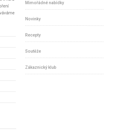
Mimořádné nabídky
oření
hováváme
Novinky
Recepty
Soutěže
Zákaznický klub