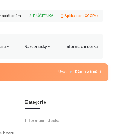
Napište nám
E-ÚČTENKA
Aplikace naCOOPka
sti
Naše značky
Informační deska
Úvod
Džem z třešní
Kategorie
Informační deska
e k varu