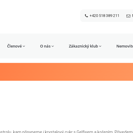
+420 518 389 211
Členové
O nás
Zákaznický klub
Nemovito
rolu, kam přisypeme i krystalový cukr s Gelfixem a kořením. Přivedem