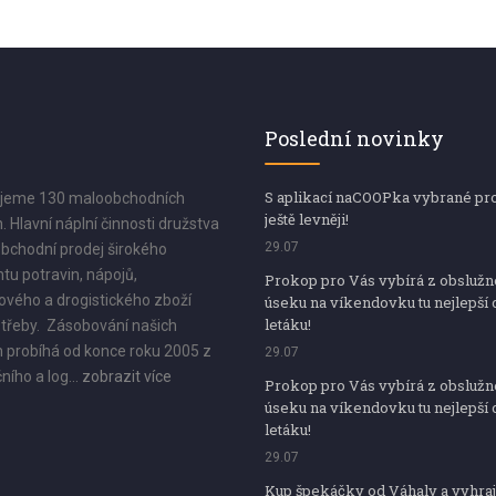
Poslední novinky
S aplikací naCOOPka vybrané pr
jeme 130 maloobchodních
ještě levněji!
. Hlavní náplní činnosti družstva
29.07
bchodní prodej širokého
tu potravin, nápojů,
Prokop pro Vás vybírá z obsluž
vého a drogistického zboží
úseku na víkendovku tu nejlepší 
letáku!
třeby. Zásobování našich
 probíhá od konce roku 2005 z
29.07
ního a log...
zobrazit více
Prokop pro Vás vybírá z obsluž
úseku na víkendovku tu nejlepší 
letáku!
29.07
Kup špekáčky od Váhaly a vyhraj