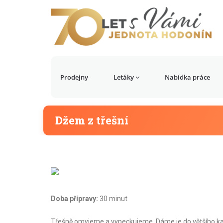
Prodejny
Letáky
Nabídka práce
Džem z třešní
Doba přípravy:
30 minut
Třešně omyjeme a vypeckujeme. Dáme je do většího kast