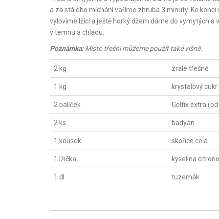
a za stálého míchání vaříme zhruba 3 minuty. Ke konc
vylovíme lžící a ještě horký džem dáme do vymytých 
v temnu a chladu.
Poznámka:
Místo třešní můžeme použít také višně.
2 kg
zralé třešně
1 kg
krystalový cukr
2 balíček
Gelfix extra (od
2 ks
badyán
1 kousek
skořice celá
1 lžička
kyselina citron
1 dl
tuzemák