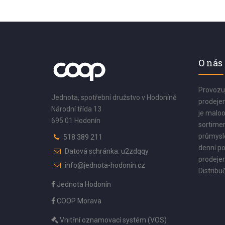
O nás
Provozu
Jednota, spotřební družstvo v Hodoníně
prodejen
Národní třída 13
je maloo
695 01 Hodonín
sortimen
průmyslo
518 389 211
denní po
Datová schránka: u2zdqqy
prodejen
info@jednota-hodonin.cz
Distribuč
Jednota Hodonín
COOP Morava
Vnitřní oznamovací systém (VOS)