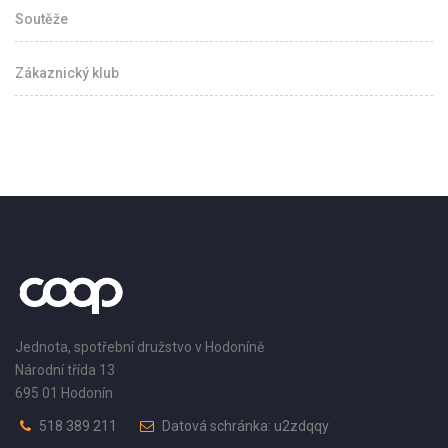
Soutěže
Zákaznický klub
Jednota, spotřební družstvo v Hodoníně
Národní třída 13
695 01 Hodonín
518 389 211
Datová schránka: u2zdqqy