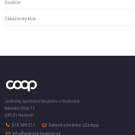
Soutěže
Zákaznický klub
Jednota, spotřební družstvo v Hodoníně
Národní třída 13
695 01 Hodonín
518 389 211
Datová schránka: u2zdqqy
info@jednota-hodonin.cz