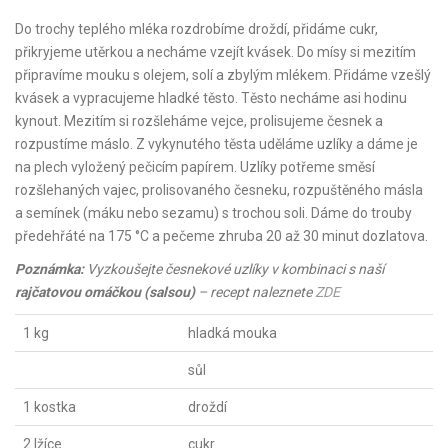
Do trochy teplého mléka rozdrobíme droždí, přidáme cukr,
přikryjeme utěrkou a necháme vzejít kvásek. Do mísy si mezitím
připravíme mouku s olejem, solí a zbylým mlékem. Přidáme vzešlý
kvásek a vypracujeme hladké těsto. Těsto necháme asi hodinu
kynout. Mezitím si rozšleháme vejce, prolisujeme česnek a
rozpustíme máslo. Z vykynutého těsta uděláme uzlíky a dáme je
na plech vyložený pečicím papírem. Uzlíky potřeme směsí
rozšlehaných vajec, prolisovaného česneku, rozpuštěného másla
a semínek (máku nebo sezamu) s trochou soli. Dáme do trouby
předehřáté na 175 °C a pečeme zhruba 20 až 30 minut dozlatova.
Poznámka:
Vyzkoušejte česnekové uzlíky v kombinaci s naší
rajčatovou omáčkou (salsou)
– recept naleznete
ZDE
1 kg
hladká mouka
sůl
1 kostka
droždí
2 lžíce
cukr