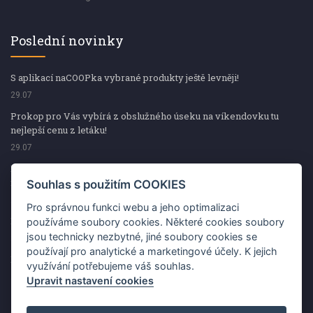
Poslední novinky
S aplikací naCOOPka vybrané produkty ještě levněji!
29.07
Prokop pro Vás vybírá z obslužného úseku na víkendovku tu
nejlepší cenu z letáku!
29.07
Prokop pro Vás vybírá z obslužného úseku na víkendovku tu
nejlepší cenu z letáku!
Souhlas s použitím COOKIES
29.07
Pro správnou funkci webu a jeho optimalizaci
Kup špekáčky od Váhaly a vyhraj s naCOOPkou sekerku Fiskars
používáme soubory cookies. Některé cookies soubory
jsou technicky nezbytné, jiné soubory cookies se
29.07
používají pro analytické a marketingové účely. K jejich
Prokop pro Vás vybírá na víkendovku ty nejlepší ceny z letáku!
využívání potřebujeme váš souhlas.
29.07
Upravit nastavení cookies