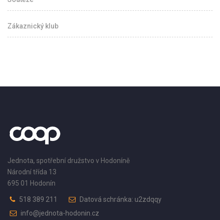
Zákaznický klub
Jednota, spotřební družstvo v Hodoníně
Národní třída 13
695 01 Hodonín
518 389 211
Datová schránka: u2zdqqy
info@jednota-hodonin.cz