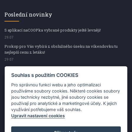
Poslední novinky
S aplikací naCOOPka vybrané produkty ještě levněji!
29.07
Prokop pro Vás vybírá z obslužného úseku na víkendovku tu
nejlepší cenu z letáku!
29.07
Prokop pro Vás vybírá z obslužného úseku na víkendovku tu
nejlepší cenu z letáku!
Souhlas s použitím COOKIES
29.07
Pro správnou funkci webu a jeho optimalizaci
Kup špekáčky od Váhaly a vyhraj s naCOOPkou sekerku Fiskars
používáme soubory cookies. Některé cookies soubory
jsou technicky nezbytné, jiné soubory cookies se
29.07
používají pro analytické a marketingové účely. K jejich
Prokop pro Vás vybírá na víkendovku ty nejlepší ceny z letáku!
využívání potřebujeme váš souhlas.
29.07
Upravit nastavení cookies