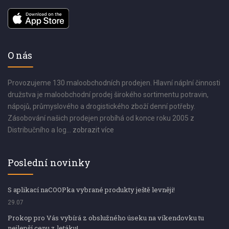
O nás
Provozujeme 130 maloobchodních prodejen. Hlavní náplní činnosti
družstva je maloobchodní prodej širokého sortimentu potravin,
nápojů, průmyslového a drogistického zboží denní potřeby.
Zásobování našich prodejen probíhá od konce roku 2005 z
Distribučního a log...
zobrazit více
Poslední novinky
S aplikací naCOOPka vybrané produkty ještě levněji!
29.07
Prokop pro Vás vybírá z obslužného úseku na víkendovku tu
nejlepší cenu z letáku!