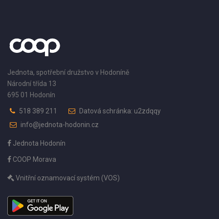
Jednota, spotřební družstvo v Hodoníně
Národní třída 13
695 01 Hodonín
518 389 211
Datová schránka: u2zdqqy
info@jednota-hodonin.cz
Jednota Hodonín
COOP Morava
Vnitřní oznamovací systém (VOS)