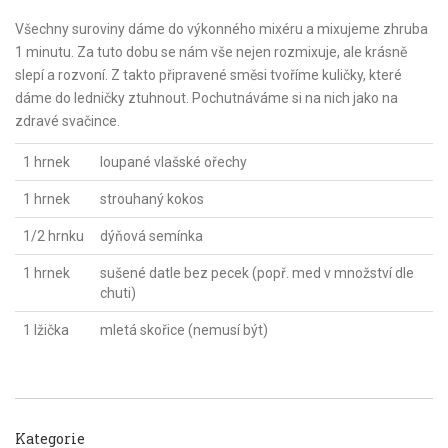
Všechny suroviny dáme do výkonného mixéru a mixujeme zhruba
1 minutu. Za tuto dobu se nám vše nejen rozmixuje, ale krásně
slepí a rozvoní. Z takto připravené směsi tvoříme kuličky, které
dáme do ledničky ztuhnout. Pochutnáváme si na nich jako na
zdravé svačince.
1 hrnek
loupané vlašské ořechy
1 hrnek
strouhaný kokos
1/2 hrnku
dýňová semínka
1 hrnek
sušené datle bez pecek (popř. med v množství dle
chuti)
1 lžička
mletá skořice (nemusí být)
Kategorie