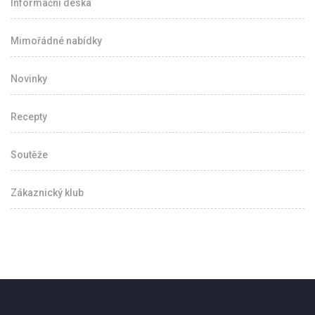
Informační deska
Mimořádné nabídky
Novinky
Recepty
Soutěže
Zákaznický klub