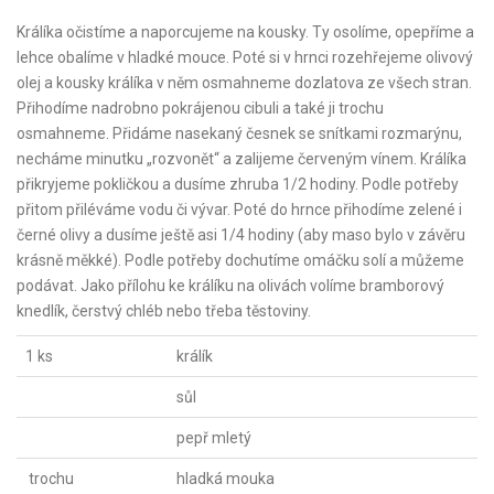
Králíka očistíme a naporcujeme na kousky. Ty osolíme, opepříme a
lehce obalíme v hladké mouce. Poté si v hrnci rozehřejeme olivový
olej a kousky králíka v něm osmahneme dozlatova ze všech stran.
Přihodíme nadrobno pokrájenou cibuli a také ji trochu
osmahneme. Přidáme nasekaný česnek se snítkami rozmarýnu,
necháme minutku „rozvonět“ a zalijeme červeným vínem. Králíka
přikryjeme pokličkou a dusíme zhruba 1/2 hodiny. Podle potřeby
přitom přiléváme vodu či vývar. Poté do hrnce přihodíme zelené i
černé olivy a dusíme ještě asi 1/4 hodiny (aby maso bylo v závěru
krásně měkké). Podle potřeby dochutíme omáčku solí a můžeme
podávat. Jako přílohu ke králíku na olivách volíme bramborový
knedlík, čerstvý chléb nebo třeba těstoviny.
1 ks
králík
sůl
pepř mletý
trochu
hladká mouka