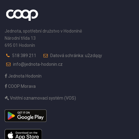
Jednota, spotřební družstvo v Hodoníně
Národní třída 13
695 01 Hodonín
518 389 211
Datová schránka: u2zdqqy
info@jednota-hodonin.cz
Jednota Hodonín
COOP Morava
Vnitřní oznamovací systém (VOS)