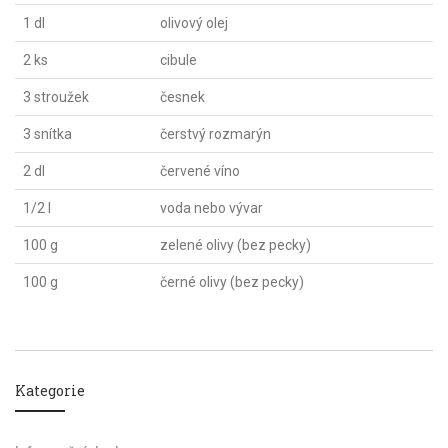
1 dl
olivový olej
2 ks
cibule
3 stroužek
česnek
3 snítka
čerstvý rozmarýn
2 dl
červené víno
1/2 l
voda nebo vývar
100 g
zelené olivy (bez pecky)
100 g
černé olivy (bez pecky)
Kategorie