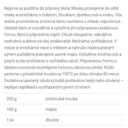
Nejprve se pustíme do přípravy těsta: Mouku prosejeme do větší
misky a smícháme s máslem, žloutkem, špetkou soli a vodou. Vše
dobře promícháme a hotové těsto necháme v chladu odpočinout.
Uleželé těsto si rozválíme a vyložíme jím připravenou koláčovou
formu. Nyní si připravíme náplň: Cibule oloupeme, nakrájíme
nadrobno a dáme na olej zesklovatět. Necháme vychladnout. V
misce si smícháme vejce s mlékem a nahrubo nastrouhaným
sýrem a přidáme pokrájené uzené maso. Ochutíme trochou soli a
pepře a vše smícháme s vychladlou cibulí. Připravenou formu s
těstem rovnoměrně přelijeme hotovou cibulovou směsí. Koláč
pečeme v předehřáté troubě na 150°C po dobu zhruba 40 minut.
Dozlatova upečený cibulový koláč podáváme teplý nebo studený –
nejlépe například s vychlazeným pivem či vínem.
200 g
polohrubá mouka
100 g
máslo
1 ks
žloutek