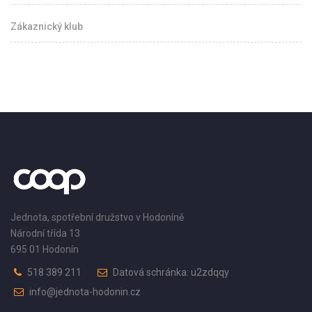
Zákaznický klub
Jednota, spotřební družstvo v Hodoníně
Národní třída 13
695 01 Hodonín
518 389 211
Datová schránka: u2zdqqy
info@jednota-hodonin.cz