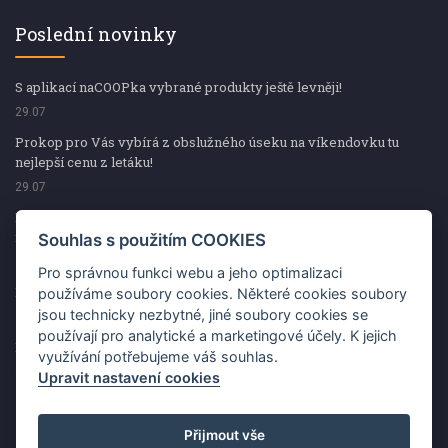
Poslední novinky
S aplikací naCOOPka vybrané produkty ještě levněji!
29.07
Prokop pro Vás vybírá z obslužného úseku na víkendovku tu
nejlepší cenu z letáku!
29.07
Prokop pro Vás vybírá z obslužného úseku na víkendovku tu
nejlepší cenu z letáku!
Souhlas s použitím COOKIES
29.07
Pro správnou funkci webu a jeho optimalizaci
Kup špekáčky od Váhaly a vyhraj s naCOOPkou sekerku Fiskars
používáme soubory cookies. Některé cookies soubory
jsou technicky nezbytné, jiné soubory cookies se
29.07
používají pro analytické a marketingové účely. K jejich
Prokop pro Vás vybírá na víkendovku ty nejlepší ceny z letáku!
využívání potřebujeme váš souhlas.
29.07
Upravit nastavení cookies
Přijmout vše