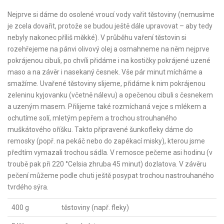
Nejprve si dáme do osolené vroucí vody vařit těstoviny (nemusíme
je zcela dovařit, protože se budou ještě dále upravovat – aby tedy
nebyly nakonec příliš měkké). V průběhu vaření těstovin si
rozehřejeme na pánvi olivový olej a osmahneme na něm nejprve
pokrájenou cibuli, po chvíli přidáme i na kostičky pokrájené uzené
maso a na závěr i nasekaný česnek. Vše pár minut mícháme a
smažíme. Uvařené těstoviny slijeme, přidáme k nim pokrájenou
zeleninu kyjovanku (včetně nálevu) a opečenou cibuli s česnekem
a uzeným masem. Přilijeme také rozmíchaná vejce s mlékem a
ochutíme solí, mletým pepřem a trochou strouhaného
muškátového oříšku. Takto připravené šunkofleky dáme do
remosky (popř. na pekáč nebo do zapékací misky), kterou jsme
předtím vymazali trochou sádla. V remosce pečeme asi hodinu (v
troubě pak při 220 °Celsia zhruba 45 minut) dozlatova. V závěru
pečení můžeme podle chuti ještě posypat trochou nastrouhaného
tvrdého sýra.
400 g
těstoviny (např. fleky)