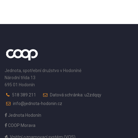
Jednota, spotřební družstvo v Hodoníně
Národní třída 13
695 01 Hodonín
518 389 211
Datová schránka: u2zdqqy
info@jednota-hodonin.cz
Jednota Hodonín
COOP Morava
Vnitřní oznamovací systém (VOS)