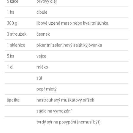
5 lžíce
olivový olej
1 ks
cibule
300 g
libové uzené maso nebo kvalitní šunka
3 stroužek
česnek
1 sklenice
pikantní zeleninový salát kyjovanka
5 ks
vejce
1 dl
mléko
sůl
pepř mletý
špetka
nastrouhaný muškátový oříšek
sádlo na vymazání
tvrdý sýr na posypání (nemusí být)