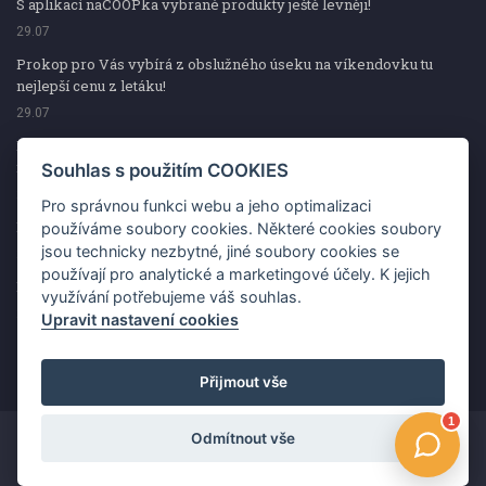
S aplikací naCOOPka vybrané produkty ještě levněji!
29.07
Prokop pro Vás vybírá z obslužného úseku na víkendovku tu
nejlepší cenu z letáku!
29.07
Prokop pro Vás vybírá z obslužného úseku na víkendovku tu
nejlepší cenu z letáku!
Souhlas s použitím COOKIES
29.07
Pro správnou funkci webu a jeho optimalizaci
Kup špekáčky od Váhaly a vyhraj s naCOOPkou sekerku Fiskars
používáme soubory cookies. Některé cookies soubory
jsou technicky nezbytné, jiné soubory cookies se
29.07
používají pro analytické a marketingové účely. K jejich
Prokop pro Vás vybírá na víkendovku ty nejlepší ceny z letáku!
využívání potřebujeme váš souhlas.
29.07
Upravit nastavení cookies
Přijmout vše
Odmítnout vše
Copyright ©2026 Jednota, spotřební družstvo v Hodoníně
Změnit souhlas s použitím COOKIES
Kontakt