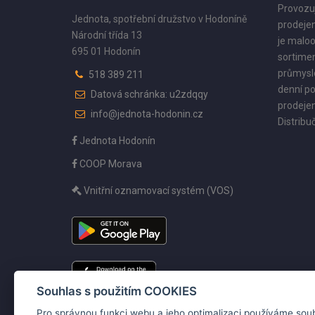
Provozu
Jednota, spotřební družstvo v Hodoníně
prodejen
Národní třída 13
je maloo
695 01 Hodonín
sortimen
průmyslo
518 389 211
denní po
Datová schránka: u2zdqqy
prodejen
info@jednota-hodonin.cz
Distribuč
Jednota Hodonín
COOP Morava
Vnitřní oznamovací systém (VOS)
Souhlas s použitím COOKIES
Pro správnou funkci webu a jeho optimalizaci používáme sou