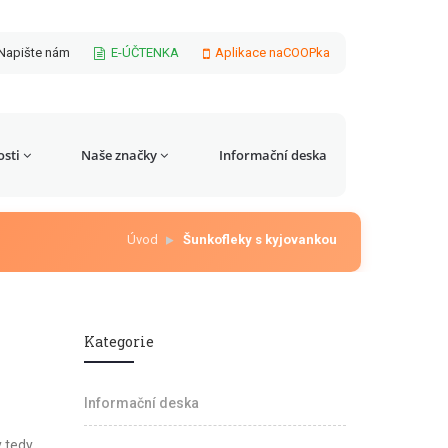
Napište nám
E-ÚČTENKA
Aplikace naCOOPka
sti
Naše značky
Informační deska
Úvod
Šunkofleky s kyjovankou
Kategorie
Informační deska
y tedy