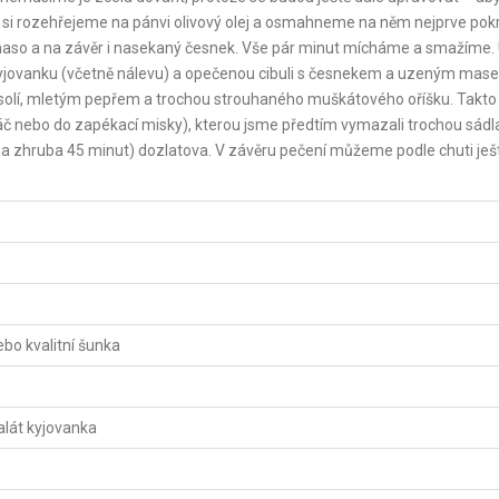
in si rozehřejeme na pánvi olivový olej a osmahneme na něm nejprve pok
né maso a na závěr i nasekaný česnek. Vše pár minut mícháme a smažíme
 kyjovanku (včetně nálevu) a opečenou cibuli s česnekem a uzeným mas
 solí, mletým pepřem a trochou strouhaného muškátového oříšku. Takto
č nebo do zapékací misky), kterou jsme předtím vymazali trochou sádla
ia zhruba 45 minut) dozlatova. V závěru pečení můžeme podle chuti ješ
)
bo kvalitní šunka
alát kyjovanka