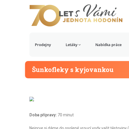
Prodejny
Letáky
Nabídka práce
Šunkofleky s kyjovankou
Doba přípravy:
70 minut
Nejprve si dáme do osolené vroucí vody vařit těstoviny