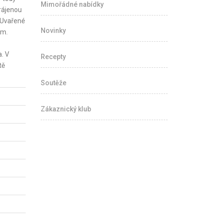
Mimořádné nabídky
rájenou
. Uvařené
Novinky
em.
. V
Recepty
tě
Soutěže
Zákaznický klub