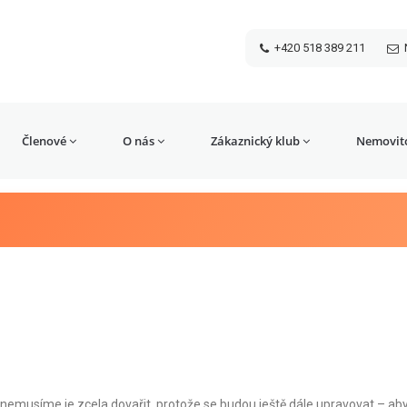
+420 518 389 211
Členové
O nás
Zákaznický klub
Nemovito
 (nemusíme je zcela dovařit, protože se budou ještě dále upravovat – ab