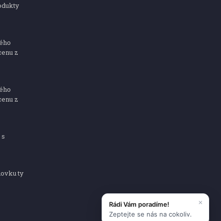
odukty
ného
cenu z
ného
cenu z
 s
dovku ty