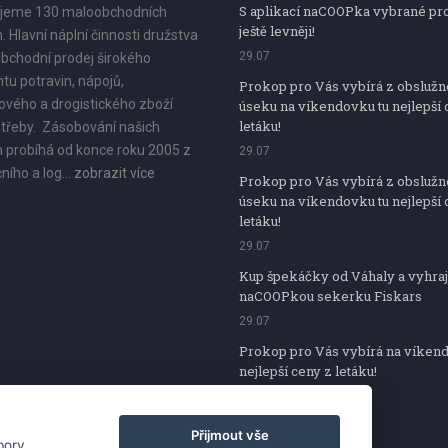
S aplikací naCOOPka vybrané pr
jeme 130 maloobchodních
ještě levněji!
. Hlavní náplní činnosti družstva
29.07
bchodní prodej širokého
tu potravin, nápojů,
Prokop pro Vás vybírá z obsluž
vého a drogistického zboží
úseku na víkendovku tu nejlepší 
letáku!
třeby. Zásobování našich
 probíhá od konce roku 2005 z
29.07
ního a log...
zobrazit více
Prokop pro Vás vybírá z obsluž
úseku na víkendovku tu nejlepší 
letáku!
29.07
Kup špekáčky od Váhaly a vyhraj
naCOOPkou sekerku Fiskars
29.07
Prokop pro Vás vybírá na víken
nejlepší ceny z letáku!
29.07
Přijmout vše
bory