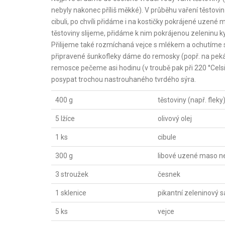
nebyly nakonec příliš měkké). V průběhu vaření těstov
cibuli, po chvíli přidáme i na kostičky pokrájené uze
těstoviny slijeme, přidáme k nim pokrájenou zeleninu
Přilijeme také rozmíchaná vejce s mlékem a ochutíme
připravené šunkofleky dáme do remosky (popř. na peká
remosce pečeme asi hodinu (v troubě pak při 220 °Cels
posypat trochou nastrouhaného tvrdého sýra.
400 g
těstoviny (např. fleky
5 lžíce
olivový olej
1 ks
cibule
300 g
libové uzené maso ne
3 stroužek
česnek
1 sklenice
pikantní zeleninový s
5 ks
vejce