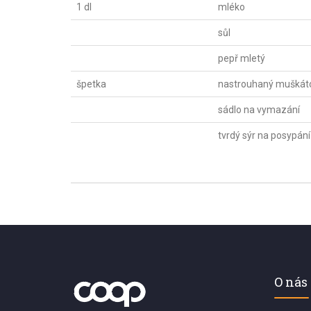
1 dl
mléko
sůl
pepř mletý
špetka
nastrouhaný muškáto
sádlo na vymazání
tvrdý sýr na posypání
O nás