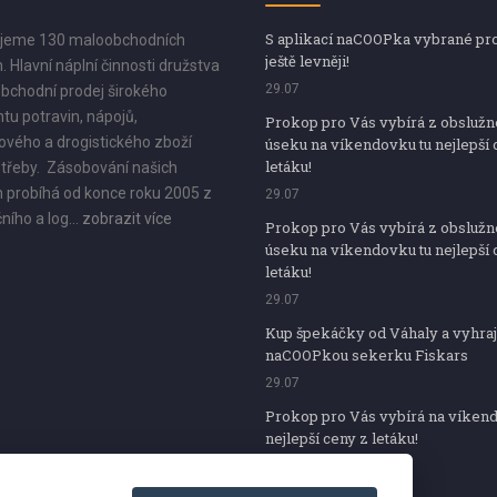
S aplikací naCOOPka vybrané pr
jeme 130 maloobchodních
ještě levněji!
. Hlavní náplní činnosti družstva
29.07
bchodní prodej širokého
tu potravin, nápojů,
Prokop pro Vás vybírá z obsluž
vého a drogistického zboží
úseku na víkendovku tu nejlepší 
letáku!
třeby. Zásobování našich
 probíhá od konce roku 2005 z
29.07
ního a log...
zobrazit více
Prokop pro Vás vybírá z obsluž
úseku na víkendovku tu nejlepší 
letáku!
29.07
Kup špekáčky od Váhaly a vyhraj
naCOOPkou sekerku Fiskars
29.07
Prokop pro Vás vybírá na víken
nejlepší ceny z letáku!
29.07