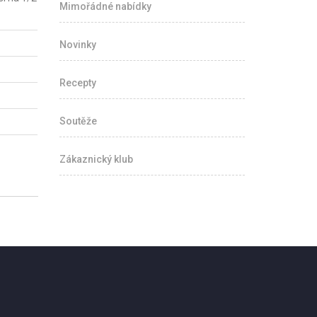
Mimořádné nabídky
Novinky
Recepty
Soutěže
Zákaznický klub