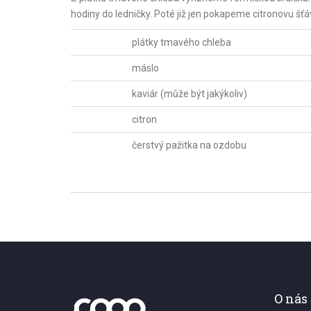
hodiny do ledničky. Poté již jen pokapeme citronovu š
plátky tmavého chleba
máslo
kaviár (může být jakýkoliv)
citron
čerstvý pažitka na ozdobu
O nás