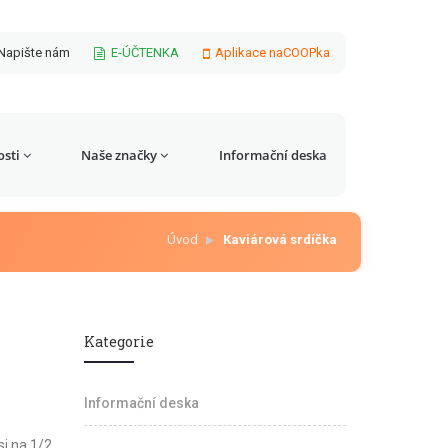
Napište nám
E-ÚČTENKA
Aplikace naCOOPka
sti
Naše značky
Informační deska
Úvod
Kaviárová srdíčka
Kategorie
Informační deska
i na 1/2