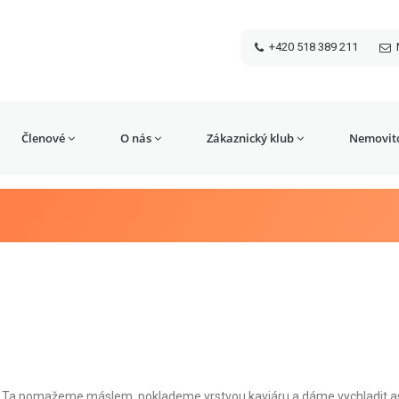
+420 518 389 211
Členové
O nás
Zákaznický klub
Nemovito
. Ta pomažeme máslem, poklademe vrstvou kaviáru a dáme vychladit as