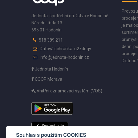
Provozu
Jednota, spotřební družstvo v Hodoníně
prodejen
Národní třída 13
je maloo
695 01 Hodonín
sortimen
průmyslo
518 389 211
denní po
Datová schránka: u2zdqqy
prodejen
info@jednota-hodonin.cz
Distribuč
Jednota Hodonín
COOP Morava
Vnitřní oznamovací systém (VOS)
Souhlas s použitím COOKIES