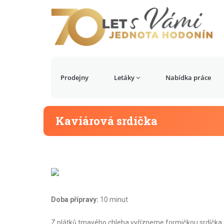
Prodejny
Letáky
Nabídka práce
Kaviárová srdíčka
Doba přípravy:
10 minut
Z plátků tmavého chleba vyřízneme formičkou srdíčka