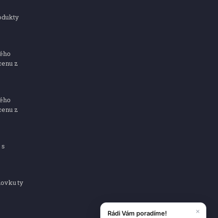
odukty
ného
cenu z
ného
cenu z
 s
dovku ty