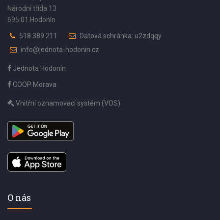
Národní třída 13
695 01 Hodonín
518 389 211
Datová schránka: u2zdqqy
info@jednota-hodonin.cz
Jednota Hodonín
COOP Morava
Vnitřní oznamovací systém (VOS)
O nás