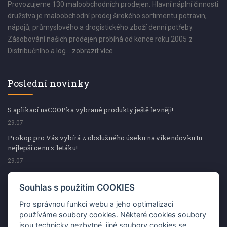
Provozujeme 130 maloobchodních prodejen. Hlavní náplní činnosti
družstva je maloobchodní prodej širokého sortimentu potravin,
nápojů, průmyslového a drogistického zboží denní potřeby.
Zásobování našich prodejen probíhá od konce roku 2005 z
Distribučního a log...
zobrazit více
Poslední novinky
S aplikací naCOOPka vybrané produkty ještě levněji!
29.07
Prokop pro Vás vybírá z obslužného úseku na víkendovku tu
nejlepší cenu z letáku!
29.07
Prokop pro Vás vybírá z obslužného úseku na víkendovku tu
nejlepší cenu z letáku!
Souhlas s použitím COOKIES
29.07
Pro správnou funkci webu a jeho optimalizaci
Kup špekáčky od Váhaly a vyhraj s naCOOPkou sekerku Fiskars
používáme soubory cookies. Některé cookies soubory
jsou technicky nezbytné, jiné soubory cookies se
29.07