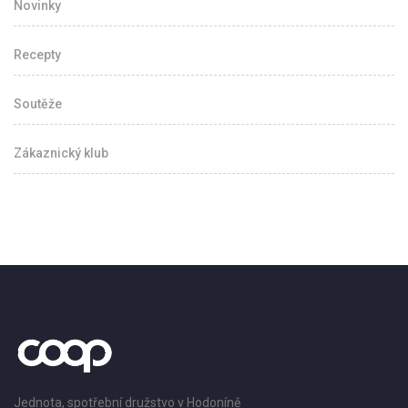
Novinky
Recepty
Soutěže
Zákaznický klub
Jednota, spotřební družstvo v Hodoníně