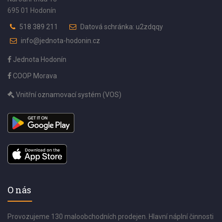
695 01 Hodonín
518 389 211
Datová schránka: u2zdqqy
info@jednota-hodonin.cz
Jednota Hodonín
COOP Morava
Vnitřní oznamovací systém (VOS)
O nás
Provozujeme 130 maloobchodních prodejen. Hlavní náplní činnosti