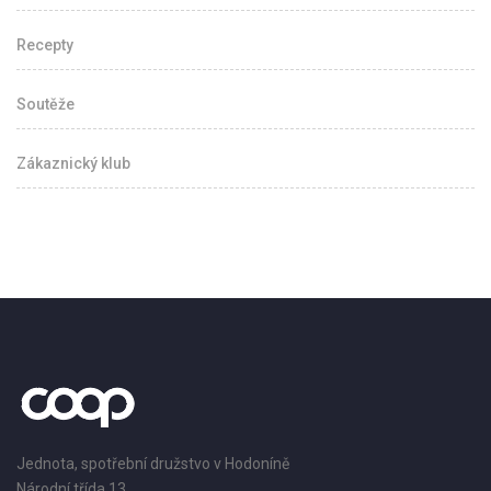
Recepty
Soutěže
Zákaznický klub
Jednota, spotřební družstvo v Hodoníně
Národní třída 13