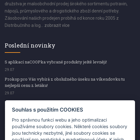
družstva je maloobchodní prodej širokého sortimentu potravin,
nápojů, průmyslového a drogistického zboží denní potřeby.
Zásobování našich prodejen probíhá od konce roku 2005 z
Distribučního a log...
zobrazit více
Poslední novinky
S aplikací naCOOPka vybrané produkty ještě levněji!
29.07
Prokop pro Vás vybírá z obslužného úseku na víkendovku tu
nejlepší cenu z letáku!
29.07
Prokop pro Vás vybírá z obslužného úseku na víkendovku tu
nejlepší cenu z letáku!
Souhlas s použitím COOKIES
29.07
Pro správnou funkci webu a jeho optimalizaci
Kup špekáčky od Váhaly a vyhraj s naCOOPkou sekerku Fiskars
používáme soubory cookies. Některé cookies soubory
jsou technicky nezbytné, jiné soubory cookies se
29.07
používají pro analytické a marketingové účely. K jejich