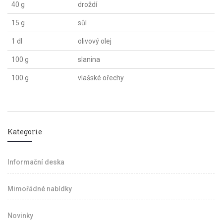
40 g
droždí
15 g
sůl
1 dl
olivový olej
100 g
slanina
100 g
vlašské ořechy
Kategorie
Informační deska
Mimořádné nabídky
Novinky