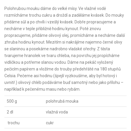
Polohrubou mouku dáme do velké mísy. Ve vlažné vodě
rozmícháme trochu cukru a droždí a zaděláme kvásek. Do mouky
přidáme sůl a po chvíli i vzešlý kvásek. Dobře propracujeme a
necháme v teple přibližně hodinu kynout. Poté znovu
propracujeme, přidáme olivový olej, promícháme a necháme další
zhruba hodinu kynout. Mezitím si nakrájíme najemno černé olivy
se slaninou a posekáme nadrobno vlašské ořechy. Z těsta
tvarujeme hranolek ve tvaru chleba, na povrchu jej propícháme
vidličkou a potřeme slanou vodou. Dáme na pekáč vyložený
pečicím papírem a vložíme do trouby předehřáté na 180 stupňů
Celsia. Pečeme asi hodinu (špejlí vyzkoušíme, aby byl hotový i
uvnitř.) olivový chléb podáváme buď samotný nebo jako přílohu –
například k pečenému masu nebo rybám.
500 g
polohrubá mouka
2 dl
vlažná voda
trochu
cukr