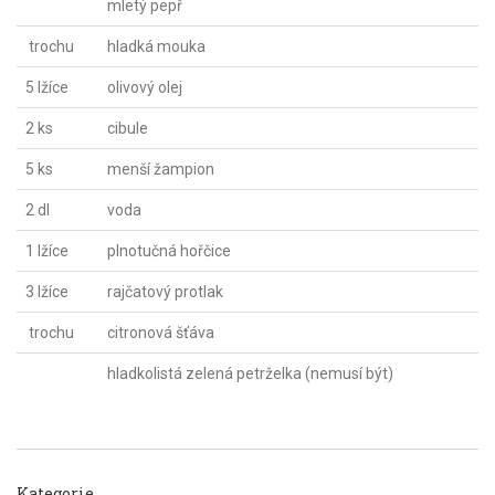
mletý pepř
trochu
hladká mouka
5 lžíce
olivový olej
2 ks
cibule
5 ks
menší žampion
2 dl
voda
1 lžíce
plnotučná hořčice
3 lžíce
rajčatový protlak
trochu
citronová šťáva
hladkolistá zelená petrželka (nemusí být)
Kategorie