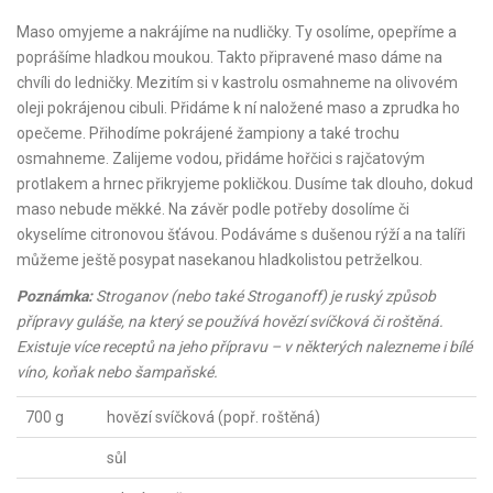
Maso omyjeme a nakrájíme na nudličky. Ty osolíme, opepříme a
poprášíme hladkou moukou. Takto připravené maso dáme na
chvíli do ledničky. Mezitím si v kastrolu osmahneme na olivovém
oleji pokrájenou cibuli. Přidáme k ní naložené maso a zprudka ho
opečeme. Přihodíme pokrájené žampiony a také trochu
osmahneme. Zalijeme vodou, přidáme hořčici s rajčatovým
protlakem a hrnec přikryjeme pokličkou. Dusíme tak dlouho, dokud
maso nebude měkké. Na závěr podle potřeby dosolíme či
okyselíme citronovou šťávou. Podáváme s dušenou rýží a na talíři
můžeme ještě posypat nasekanou hladkolistou petrželkou.
Poznámka:
Stroganov (nebo také Stroganoff) je ruský způsob
přípravy guláše, na který se používá hovězí svíčková či roštěná.
Existuje více receptů na jeho přípravu – v některých nalezneme i bílé
víno, koňak nebo šampaňské.
700 g
hovězí svíčková (popř. roštěná)
sůl