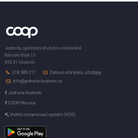
Jednota, spotřební družstvo v Hodoníně
Národní třída 13
695 01 Hodonín
518 389 211
Datová schránka: u2zdqqy
info@jednota-hodonin.cz
Jednota Hodonín
COOP Morava
Vnitřní oznamovací systém (VOS)