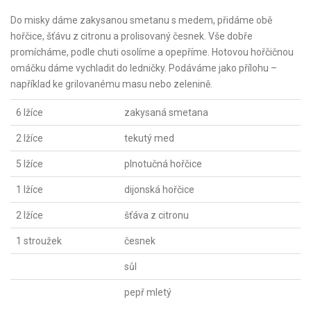
Do misky dáme zakysanou smetanu s medem, přidáme obě
hořčice, šťávu z citronu a prolisovaný česnek. Vše dobře
promícháme, podle chuti osolíme a opepříme. Hotovou hořčičnou
omáčku dáme vychladit do ledničky. Podáváme jako přílohu –
například ke grilovanému masu nebo zelenině.
6 lžíce
zakysaná smetana
2 lžíce
tekutý med
5 lžíce
plnotučná hořčice
1 lžíce
dijonská hořčice
2 lžíce
šťáva z citronu
1 stroužek
česnek
sůl
pepř mletý