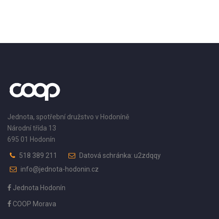
Jednota, spotřební družstvo v Hodoníně
Národní třída 13
695 01 Hodonín
518 389 211
Datová schránka: u2zdqqy
info@jednota-hodonin.cz
Jednota Hodonín
COOP Morava