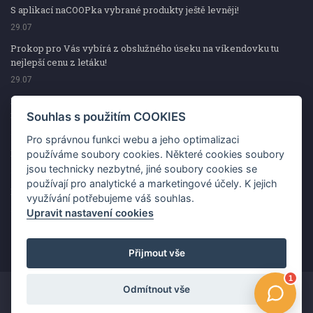
S aplikací naCOOPka vybrané produkty ještě levněji!
29.07
Prokop pro Vás vybírá z obslužného úseku na víkendovku tu
nejlepší cenu z letáku!
29.07
Prokop pro Vás vybírá z obslužného úseku na víkendovku tu
nejlepší cenu z letáku!
Souhlas s použitím COOKIES
29.07
Pro správnou funkci webu a jeho optimalizaci
Kup špekáčky od Váhaly a vyhraj s naCOOPkou sekerku Fiskars
používáme soubory cookies. Některé cookies soubory
jsou technicky nezbytné, jiné soubory cookies se
29.07
používají pro analytické a marketingové účely. K jejich
Prokop pro Vás vybírá na víkendovku ty nejlepší ceny z letáku!
využívání potřebujeme váš souhlas.
29.07
Upravit nastavení cookies
Přijmout vše
Odmítnout vše
Copyright ©2026 Jednota, spotřební družstvo v Hodoníně
Změnit souhlas s použitím COOKIES
Kontakt