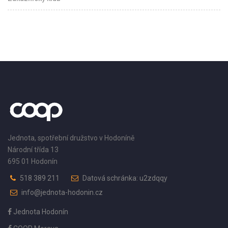
Jednota, spotřební družstvo v Hodoníně
Národní třída 13
695 01 Hodonín
518 389 211
Datová schránka: u2zdqqy
info@jednota-hodonin.cz
Jednota Hodonín