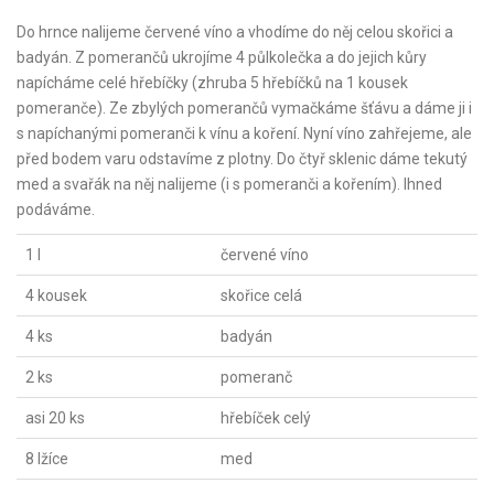
Do hrnce nalijeme červené víno a vhodíme do něj celou skořici a
badyán. Z pomerančů ukrojíme 4 půlkolečka a do jejich kůry
napícháme celé hřebíčky (zhruba 5 hřebíčků na 1 kousek
pomeranče). Ze zbylých pomerančů vymačkáme šťávu a dáme ji i
s napíchanými pomeranči k vínu a koření. Nyní víno zahřejeme, ale
před bodem varu odstavíme z plotny. Do čtyř sklenic dáme tekutý
med a svařák na něj nalijeme (i s pomeranči a kořením). Ihned
podáváme.
1 l
červené víno
4 kousek
skořice celá
4 ks
badyán
2 ks
pomeranč
asi 20 ks
hřebíček celý
8 lžíce
med