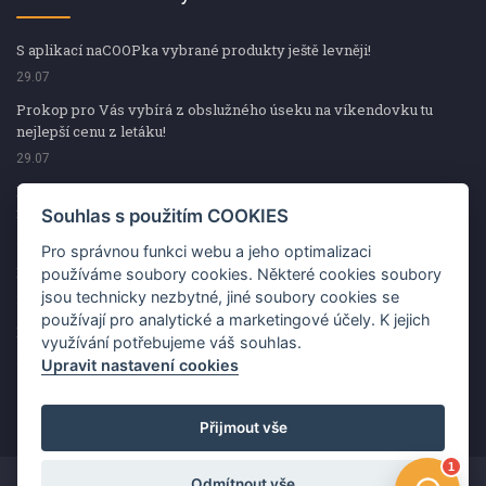
S aplikací naCOOPka vybrané produkty ještě levněji!
29.07
Prokop pro Vás vybírá z obslužného úseku na víkendovku tu
nejlepší cenu z letáku!
29.07
Prokop pro Vás vybírá z obslužného úseku na víkendovku tu
nejlepší cenu z letáku!
Souhlas s použitím COOKIES
29.07
Pro správnou funkci webu a jeho optimalizaci
Kup špekáčky od Váhaly a vyhraj s naCOOPkou sekerku Fiskars
používáme soubory cookies. Některé cookies soubory
jsou technicky nezbytné, jiné soubory cookies se
29.07
používají pro analytické a marketingové účely. K jejich
Prokop pro Vás vybírá na víkendovku ty nejlepší ceny z letáku!
využívání potřebujeme váš souhlas.
29.07
Upravit nastavení cookies
Přijmout vše
Odmítnout vše