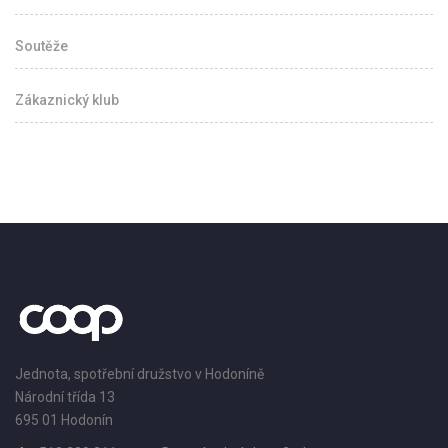
Soutěže
Zákaznický klub
Jednota, spotřební družstvo v Hodoníně
Národní třída 13
695 01 Hodonín