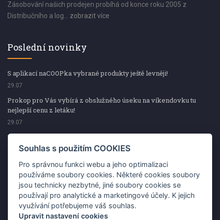
Zásobování našich prodejen probíhá od konce roku 2005 z
Distribučního a log...
zobrazit více
Poslední novinky
S aplikací naCOOPka vybrané produkty ještě levněji!
29.07
Prokop pro Vás vybírá z obslužného úseku na víkendovku tu
nejlepší cenu z letáku!
29.07
Prokop pro Vás vybírá z obslužného úseku na víkendovku tu
nejlepší cenu z letáku!
Souhlas s použitím COOKIES
29.07
Pro správnou funkci webu a jeho optimalizaci
Kup špekáčky od Váhaly a vyhraj s naCOOPkou sekerku Fiskars
používáme soubory cookies. Některé cookies soubory
jsou technicky nezbytné, jiné soubory cookies se
29.07
používají pro analytické a marketingové účely. K jejich
Prokop pro Vás vybírá na víkendovku ty nejlepší ceny z letáku!
využívání potřebujeme váš souhlas.
29.07
Upravit nastavení cookies