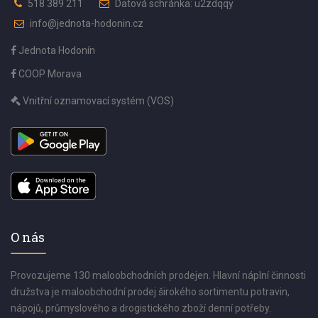
518 389 211
Datová schránka: u2zdqqy
info@jednota-hodonin.cz
Jednota Hodonín
COOP Morava
Vnitřní oznamovací systém (VOS)
O nás
Provozujeme 130 maloobchodních prodejen. Hlavní náplní činnosti
družstva je maloobchodní prodej širokého sortimentu potravin,
nápojů, průmyslového a drogistického zboží denní potřeby.