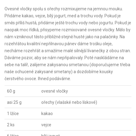
Ovesné vločky spolu s ořechy rozmixujeme na jemnou mouku.
Přidáme kakao, vejce, bílý jogurt, med a trochu vody. Pokud je
směs příliš hustá, přidáme ještě trochu vody nebo jogurtu. Pokud je
naopak moc řídká, přisypeme rozmixované ovesné vločky. Mělo by
nám vzniknout těsto přibližně stejně husté jako na palačinky. Na
rozehřátou kvalitní nepřilnavou pánev dáme trošku oleje,
necháme rozehřát a smažíme malé silnější lívanečky z obou stran.
Dáváme pozor, aby se nám nepřipalovaly. Poté naskládáme na
sebe na talíř, zalijeme zakysanou smetanou (doporučujeme třeba
naše ochucené zakysané smetany) a dozdobíme kousky
čerstvého ovoce. Ihned podáváme.
60 g
ovesné vločky
asi 25 g
ořechy (vlašské nebo lískové)
1 lžíce
kakao
2 ks
vejce