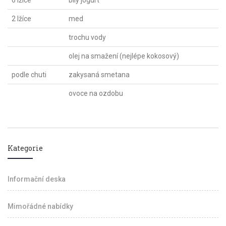
6 lžíce
bílý jogurt
2 lžíce
med
trochu vody
olej na smažení (nejlépe kokosový)
podle chuti
zakysaná smetana
ovoce na ozdobu
Kategorie
Informační deska
Mimořádné nabídky