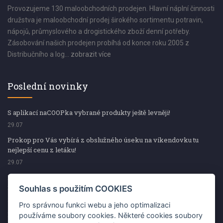
Provozujeme 130 maloobchodních prodejen. Hlavní náplní činnosti
družstva je maloobchodní prodej širokého sortimentu potravin,
nápojů, průmyslového a drogistického zboží denní potřeby.
Zásobování našich prodejen probíhá od konce roku 2005 z
Distribučního a log...
zobrazit více
Poslední novinky
S aplikací naCOOPka vybrané produkty ještě levněji!
29.07
Prokop pro Vás vybírá z obslužného úseku na víkendovku tu
nejlepší cenu z letáku!
29.07
Prokop pro Vás vybírá z obslužného úseku na víkendovku tu
nejlepší cenu z letáku!
Souhlas s použitím COOKIES
29.07
Pro správnou funkci webu a jeho optimalizaci
Kup špekáčky od Váhaly a vyhraj s naCOOPkou sekerku Fiskars
používáme soubory cookies. Některé cookies soubory