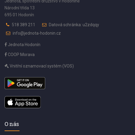
Jednota, spotřební družstvo v Hodoníně
Národní třída 13
695 01 Hodonín
518 389 211
Datová schránka: u2zdqqy
info@jednota-hodonin.cz
Jednota Hodonín
COOP Morava
Vnitřní oznamovací systém (VOS)
O nás