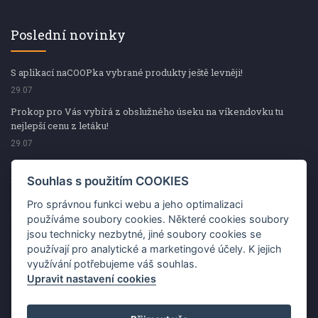
Poslední novinky
S aplikací naCOOPka vybrané produkty ještě levněji!
29.07
Prokop pro Vás vybírá z obslužného úseku na víkendovku tu
nejlepší cenu z letáku!
29.07
Prokop pro Vás vybírá z obslužného úseku na víkendovku tu
nejlepší cenu z letáku!
Souhlas s použitím COOKIES
29.07
Pro správnou funkci webu a jeho optimalizaci
Kup špekáčky od Váhaly a vyhraj s naCOOPkou sekerku Fiskars
používáme soubory cookies. Některé cookies soubory
jsou technicky nezbytné, jiné soubory cookies se
29.07
používají pro analytické a marketingové účely. K jejich
Prokop pro Vás vybírá na víkendovku ty nejlepší ceny z letáku!
využívání potřebujeme váš souhlas.
29.07
Upravit nastavení cookies