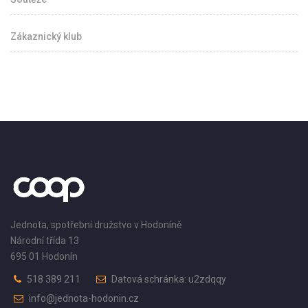
Zákaznický klub
Jednota, spotřební družstvo v Hodoníně
Národní třída 13
695 01 Hodonín
518 389 211
Datová schránka: u2zdqqy
info@jednota-hodonin.cz