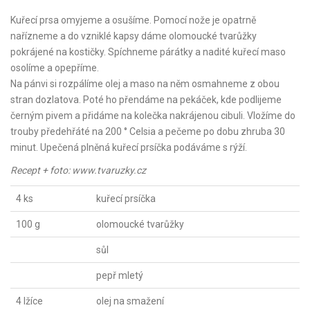
Kuřecí prsa omyjeme a osušíme. Pomocí nože je opatrně
nařízneme a do vzniklé kapsy dáme olomoucké tvarůžky
pokrájené na kostičky. Spíchneme párátky a nadité kuřecí maso
osolíme a opepříme.
Na pánvi si rozpálíme olej a maso na něm osmahneme z obou
stran dozlatova. Poté ho přendáme na pekáček, kde podlijeme
černým pivem a přidáme na kolečka nakrájenou cibuli. Vložíme do
trouby předehřáté na 200 ° Celsia a pečeme po dobu zhruba 30
minut. Upečená plněná kuřecí prsíčka podáváme s rýží.
Recept + foto: www.tvaruzky.cz
4 ks
kuřecí prsíčka
100 g
olomoucké tvarůžky
sůl
pepř mletý
4 lžíce
olej na smažení