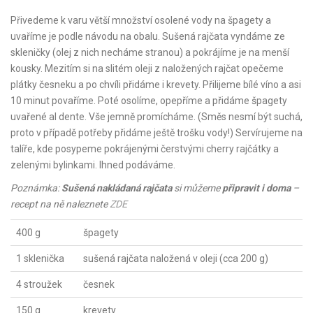
Přivedeme k varu větší množství osolené vody na špagety a
uvaříme je podle návodu na obalu. Sušená rajčata vyndáme ze
skleničky (olej z nich necháme stranou) a pokrájíme je na menší
kousky. Mezitím si na slitém oleji z naložených rajčat opečeme
plátky česneku a po chvíli přidáme i krevety. Přilijeme bílé víno a asi
10 minut povaříme. Poté osolíme, opepříme a přidáme špagety
uvařené al dente. Vše jemně promícháme. (Směs nesmí být suchá,
proto v případě potřeby přidáme ještě trošku vody!) Servírujeme na
talíře, kde posypeme pokrájenými čerstvými cherry rajčátky a
zelenými bylinkami. Ihned podáváme.
Poznámka:
Sušená nakládaná rajčata
si můžeme
připravit i doma
–
recept na ně naleznete
ZDE
400 g
špagety
1 sklenička
sušená rajčata naložená v oleji (cca 200 g)
4 stroužek
česnek
150 g
krevety