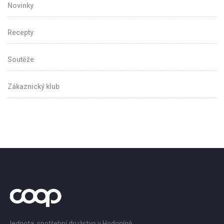
Novinky
Recepty
Soutěže
Zákaznický klub
Jednota, spotřební družstvo v Hodoníně