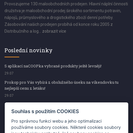
Provozujeme 130 maloobchodních prodejen. Hlavní náplní činnosti
družstva je maloobchodní prodej širokého sortimentu potravin,
nápojů, průmyslového a drogistického zboží denní potřeby.
Zásobování našich prodejen probíhá od konce roku 2005 z
Distribučního a log...
zobrazit více
Poslední novinky
S aplikací naCOOPka vybrané produkty ještě levněji!
29.07
Prokop pro Vás vybírá z obslužného úseku na víkendovku tu
nejlepší cenu z letáku!
29.07
Prokop pro Vás vybírá z obslužného úseku na víkendovku tu
nejlepší cenu z letáku!
Souhlas s použitím COOKIES
29.07
Pro správnou funkci webu a jeho optimalizaci
Kup špekáčky od Váhaly a vyhraj s naCOOPkou sekerku Fiskars
používáme soubory cookies. Některé cookies soubory