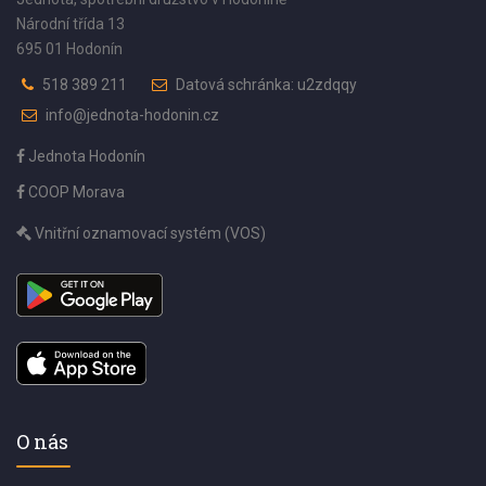
Národní třída 13
695 01 Hodonín
518 389 211
Datová schránka: u2zdqqy
info@jednota-hodonin.cz
Jednota Hodonín
COOP Morava
Vnitřní oznamovací systém (VOS)
O nás