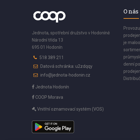
O nás
Provozu
Jednota, spotřební družstvo v Hodoníně
prodejen
Národní třída 13
je maloo
695 01 Hodonín
sortimen
průmyslo
518 389 211
denní po
Datová schránka: u2zdqqy
prodejen
info@jednota-hodonin.cz
Distribuč
Jednota Hodonín
COOP Morava
Vnitřní oznamovací systém (VOS)