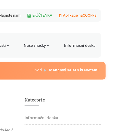
Napište nám
E-ÚČTENKA
Aplikace naCOOPka
sti
Naše značky
Informační deska
Úvod
Mangový salát s krevetami
Kategorie
Informační deska
odušený