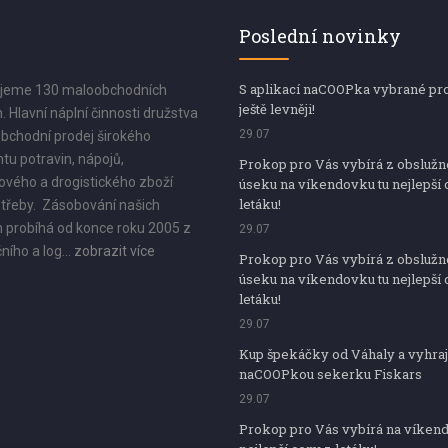
Poslední novinky
S aplikací naCOOPka vybrané pr
jeme 130 maloobchodních
ještě levněji!
. Hlavní náplní činnosti družstva
29.07
bchodní prodej širokého
tu potravin, nápojů,
Prokop pro Vás vybírá z obsluž
vého a drogistického zboží
úseku na víkendovku tu nejlepší 
letáku!
třeby. Zásobování našich
 probíhá od konce roku 2005 z
29.07
ního a log...
zobrazit více
Prokop pro Vás vybírá z obsluž
úseku na víkendovku tu nejlepší 
letáku!
29.07
Kup špekáčky od Váhaly a vyhraj
naCOOPkou sekerku Fiskars
29.07
Prokop pro Vás vybírá na víken