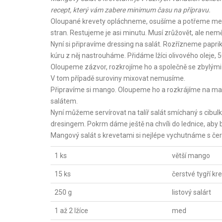
recept, který vám zabere minimum času na přípravu.
Oloupané krevety opláchneme, osušíme a potřeme mede
stran. Restujeme je asi minutu. Musí zrůžovět, ale nemě
Nyní si připravíme dressing na salát. Rozřízneme papri
kúru z něj nastrouháme. Přidáme lžíci olivového oleje, 5
Oloupeme zázvor, rozkrojíme ho a společně se zbylými 
V tom případě suroviny mixovat nemusíme.
Připravíme si mango. Oloupeme ho a rozkrájíme na mal
salátem.
Nyní můžeme servírovat na talíř salát smíchaný s cibu
dresingem. Pokrm dáme ještě na chvíli do lednice, aby 
Mangový salát s krevetami si nejlépe vychutnáme s če
1 ks
větší mango
15 ks
čerstvé tygří kr
250 g
listový salárt
1 až 2 lžíce
med