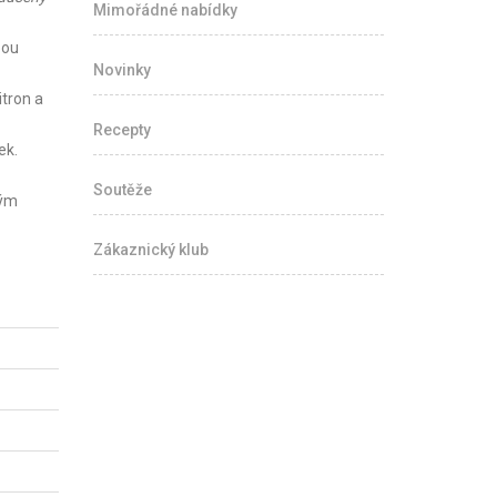
Mimořádné nabídky
bou
Novinky
itron a
Recepty
ek.
Soutěže
tým
Zákaznický klub