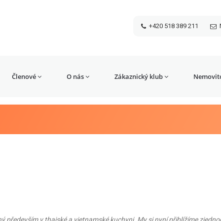
+420 518 389 211
Členové
O nás
Zákaznický klub
Nemovito
ný především v thajské a vietnamské kuchyni. My si nyní přiblížíme zjedn