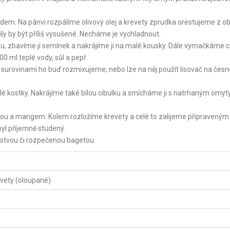
m. Na pánvi rozpálíme olivový olej a krevety zprudka orestujeme z o
ly by být příliš vysušené. Necháme je vychladnout.
ku, zbavíme ji semínek a nakrájíme ji na malé kousky. Dále vymačkáme c
00 ml teplé vody, sůl a pepř.
surovinami ho buď rozmixujeme, nebo lze na něj použít lisovač na česn
é kostky. Nakrájíme také bílou cibulku a smícháme ji s natrhaným omy
lkou a mangem. Kolem rozložíme krevety a celé to zalijeme připraveným
byl příjemně studený.
rstvou či rozpečenou bagetou.
evety (oloupané)