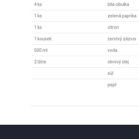
4 ks
bílá cibulka
1 ks
zelená paprika
1 ks
citron
1 kousek
čerstvý zázvor
500 ml
voda
2 lžíce
olivový olej
sůl
pepř