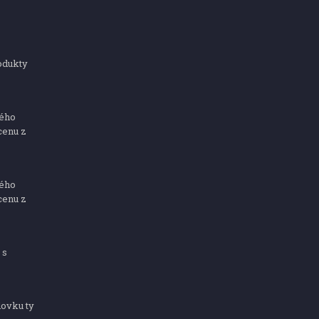
odukty
ného
cenu z
ného
cenu z
 s
dovku ty