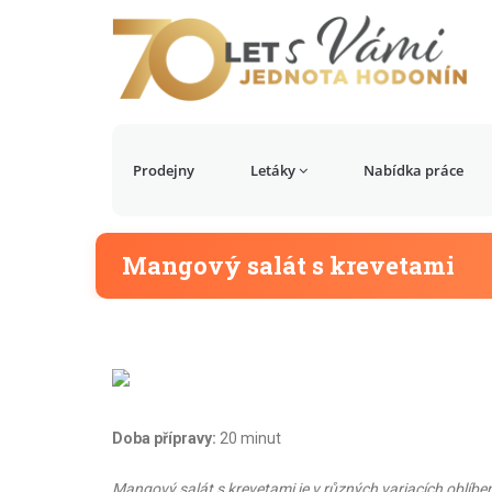
Prodejny
Letáky
Nabídka práce
Mangový salát s krevetami
Doba přípravy:
20 minut
Mangový salát s krevetami je v různých variacích oblíbe